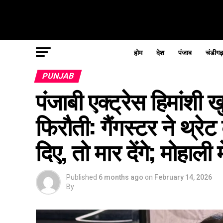
होम
देश
पंजाब
चंडीगढ
PUNJAB
पंजाबी एक्ट्रेस हिमांशी ख
फिरौती: गैंगस्टर ने थ्रे
दिए, तो मार देंगे; मोहाली म
Published
6 months ago
on
February 14, 2026
By