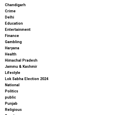
खुलेगा पोर्टल
Chandigarh
Crime
Delhi
Education
Entertainment
Finance
Gambling
Haryana
Health
Himachal Pradesh
Jammu & Kashmir
Lifestyle
Lok Sabha Election 2024
National
Politics
public
Punjab
Religious