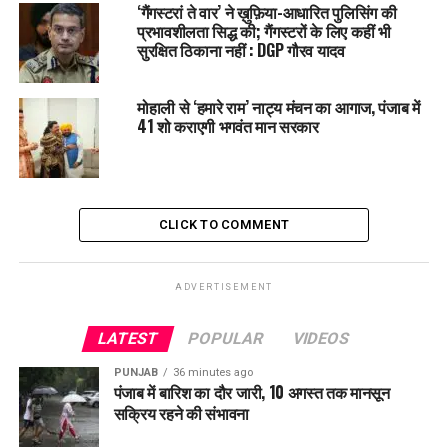
आई थी उस वक्त भारत ?
‘गैंगस्टरां ते वार’ ने ख़ुफ़िया-आधारित पुलिसिंग की
प्रभावशीलता सिद्ध की; गैंगस्टरों के लिए कहीं भी
DON'T MISS
सुरक्षित ठिकाना नहीं : DGP गौरव यादव
Delhi: खुले पड़े सीवर में गिरा 8 Year Old का मासूम, बड़ी मशकत के
बाद पिता ने निकाला बाहर
मोहाली से ‘हमारे राम’ नाट्य मंचन का आगाज, पंजाब में
41 शो कराएगी भगवंत मान सरकार
CLICK TO COMMENT
ADVERTISEMENT
LATEST
POPULAR
VIDEOS
PUNJAB
36 minutes ago
पंजाब में बारिश का दौर जारी, 10 अगस्त तक मानसून
सक्रिय रहने की संभावना