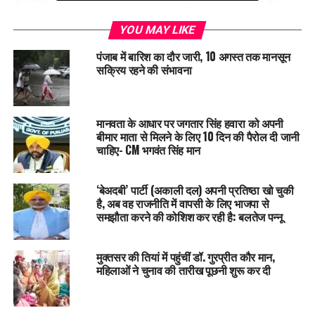
विज्ञप्ति में कहा, “भारतीय राजनीति के पुरोधा, आडवाणी ने सात दशकों से
YOU MAY LIKE
अधिक समय तक अटूट समर्पण और विशिष्टता के साथ देश की सेवा की
है।” इसमें कहा गया है, ”सांस्कृतिक राष्ट्रवाद के अपने दृष्टिकोण के साथ,
पंजाब में बारिश का दौर जारी, 10 अगस्त तक मानसून
उन्होंने देश भर में दशकों तक कड़ी मेहनत की और सामाजिक-राजनीतिक
सक्रिय रहने की संभावना
परिदृश्य में बदलाव लाए।”
आडवाणी का जन्म 8 नवंबर 1927 को कराची में हुआ था। वह 1942 में
मानवता के आधार पर जगतार सिंह हवारा को अपनी
आरएसएस से जुड़े और 1947 में विभाजन के समय भारत आ गये। उन्होंने
बीमार माता से मिलने के लिए 10 दिन की पैरोल दी जानी
1960 के दशक में ऑर्गनाइज़र के लिए सहायक संपादक के रूप में काम
चाहिए- CM भगवंत सिंह मान
किया और 1967 में पूर्णकालिक राजनीति में प्रवेश करने के लिए उस
भूमिका को छोड़ दिया। 1986 में पार्टी अध्यक्ष बनने के बाद, आडवाणी ने
‘बेअदबी’ पार्टी (अकाली दल) अपनी प्रतिष्ठा खो चुकी
भाजपा की राम मंदिर की मांग का समर्थन करने के वीएचपी के कदम में
है, अब वह राजनीति में वापसी के लिए भाजपा से
महत्वपूर्ण भूमिका निभाई। वह 1986 से 1990 तक और फिर 1993 से
समझौता करने की कोशिश कर रही है: बलतेज पन्नू
1998 और 2004 से 2005 तक भाजपा के अध्यक्ष रहे।
मुक्तसर की तियां में पहुंचीं डॉ. गुरप्रीत कौर मान,
महिलाओं ने चुनाव की तारीख पूछनी शुरू कर दी
RELATED TOPICS:
DELHI
LATEST NEWS
POLITICS
UP NEXT
छह साल तक दिल्‍ली में शरण लेकर रह चुकी हैं Sheikh Hasina, क्यों