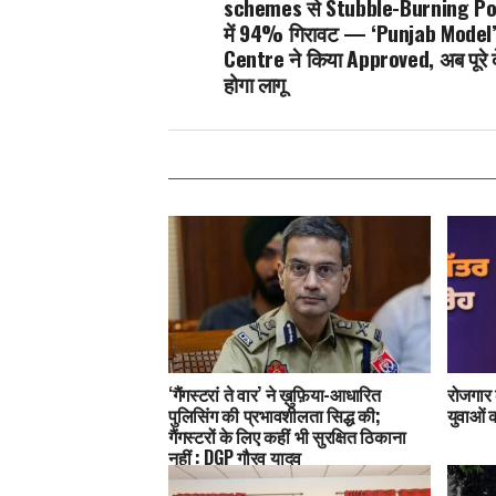
schemes से Stubble-Burning Po
में 94% गिरावट — ‘Punjab Model’
Centre ने किया Approved, अब पूरे दे
होगा लागू
‘गैंगस्टरां ते वार’ ने ख़ुफ़िया-आधारित
रोजगार 
पुलिसिंग की प्रभावशीलता सिद्ध की;
युवाओं क
गैंगस्टरों के लिए कहीं भी सुरक्षित ठिकाना
नहीं : DGP गौरव यादव