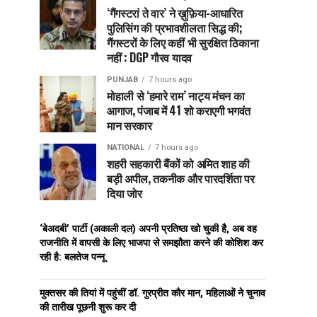
‘गैंगस्टरां ते वार’ ने ख़ुफ़िया-आधारित
पुलिसिंग की प्रभावशीलता सिद्ध की;
गैंगस्टरों के लिए कहीं भी सुरक्षित ठिकाना
नहीं : DGP गौरव यादव
PUNJAB
7 hours ago
मोहाली से ‘हमारे राम’ नाट्य मंचन का
आगाज, पंजाब में 41 शो कराएगी भगवंत
मान सरकार
NATIONAL
7 hours ago
शहरी सहकारी बैंकों को अमित शाह की
बड़ी अपील, तकनीक और पारदर्शिता पर
दिया जोर
‘बेअदबी’ पार्टी (अकाली दल) अपनी प्रतिष्ठा खो चुकी है, अब वह
राजनीति में वापसी के लिए भाजपा से समझौता करने की कोशिश कर
रही है: बलतेज पन्नू
मुक्तसर की तियां में पहुंचीं डॉ. गुरप्रीत कौर मान, महिलाओं ने चुनाव
की तारीख पूछनी शुरू कर दी