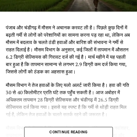
पंजाब और चंडीगढ़ में मौसम ने अचानक करवट ली है। पिछले कुछ दिनों में
बढ़ती गर्मी से लोगों को परेशानियों का सामना करना पड़ रहा था, लेकिन अब
मौसम में बदलाव के चलते ठंडी हवाओं और बारिश की संभावना ने गर्मी से
राहत दिलाई है। मौसम विभाग के अनुसार, कई जिलों में तापमान में औसतन
6.2 डिग्री सेल्सियस की गिरावट दर्ज की गई है। मार्च महीने में यह पहली
बार हुआ है कि तापमान सामान्य से लगभग 2.9 डिग्री कम दर्ज किया गया,
जिससे लोगों को ठंडक का अहसास हुआ।
मौसम विभाग ने तेज हवाओं के लिए यलो अलर्ट जारी किया है। हवा की गति
30 से 40 किलोमीटर प्रति घंटे तक पहुँच सकती है। आज अबोहर में
अधिकतम तापमान 28 डिग्री सेल्सियस और चंडीगढ़ में 26.5 डिग्री
सेल्सियस दर्ज किया गया। इससे यह स्पष्ट है कि गर्मी से थोड़ी राहत मिल
गई है, लेकिन तेज हवाओं के चलते सतर्क रहने की जरूरत है।
मौसम विभाग ने चेताया है कि पठानकोट, गुरदासपुर, हुस्सियारपुर, नवांशहर,
CONTINUE READING
कपूरथला, जालंधर, लुधियाना, फतेहगढ़ साहिब, रूपनगर, पटियाला और