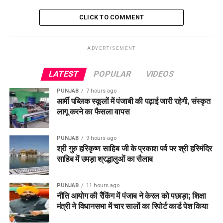
के लिहाज से महत्वपूर्ण है, ताकि गर्मी के बाद अचानक बदलाव के असर को
सही ढंग से संभाला जा सके।
CLICK TO COMMENT
RELATED TOPICS:
CHANDIGARH WEATHER
COLD WINDS
ADVERTISEMENT
MONSOON ALERT
PUNJAB WEATHER
RAIN ALERT
RELIEF FROM HEAT
SUDDEN WEATHER CHANGE
TEMPERATURE DROP
WEATHER UPDATE
LATEST
POPULAR
VIDEOS
UP NEXT
PUNJAB
7 hours ago
राशन कार्ड को लेकर पंजाब सरकार का बड़ा ऐलान, नया
आर्मी पब्लिक स्कूलों में पंजाबी की पढ़ाई जारी रहेगी, संस्कृत
Notification जारी
लागू करने का फैसला वापस
DON'T MISS
राज्यसभा चुनाव 2026: Haryana में दो सीटों के लिए Voting शुरू,
PUNJAB
9 hours ago
मुकाबले में तीन मुख्य उम्मीदवार
श्री गुरु हरिकृष्ण साहिब जी के प्रकाश पर्व पर श्री हरिमंदिर
साहिब में उमड़ा श्रद्धालुओं का सैलाब
PUNJAB
11 hours ago
नीति आयोग की रैंकिंग में पंजाब ने केरल को पछाड़ा; शिक्षा
मंत्री ने विधानसभा में चार सालों का रिपोर्ट कार्ड पेश किया