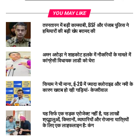
ने केस दर्ज नहीं किया था।
YOU MAY LIKE
महिला का कहना है कि शहाना और उसके एक दोस्त ने लोगों को वीडियो
तरनतारन में बड़ी कामयाबी, BSF और पंजाब पुलिस ने
कॉल करके दिखाया था कि इन दोनों भाइयों का काम कर दिया है। पीड़िता
हथियारों की बड़ी खेप बरामद की
का कहना है कि इस हत्याकांड में शहाना, मुकीम के अलावा पाकबड़ा के उमरी
सब्जीपुर बरकत, सरफराज, इस्तेखार, दिलशाद अली और भगतपुर के
उदमावाला निवासी नासिर, नाजिर भी शामिल हैं।
अमन अरोड़ा ने शाहकोट हलके में नौकरियों के मामले में
कांग्रेसी विधायक लाडी को घेरा
एसपी सिटी कुमार रणविजय सिंह ने बताया कि कोर्ट के आदेश पर एक महिला
समेत नौ लोगों के खिलाफ हत्या में Case दर्ज किया गया है। जो भी तथ्य
सामने आएंगे उसी आधार पर आगे की कार्रवाई की जाएगी।
सियाम ने भी माना, ई-20 में ज्यादा क्लोराइड और नमी के
कारण खराब हो रही गाड़ियां- केजरीवाल
RELATED TOPICS:
LATEST NEWS
UTTAR PRADESH
UP NEXT
Synthetic रंग से हो रही तैयार मिक्सचर नमकिन की बिक्री पर लगी
यह सिर्फ एक सड़क प्रोजेक्ट नहीं है, यह लाखों
रोक।
श्रद्धालुओं, किसानों, व्यापारियों और रोजाना यात्रियों
के लिए एक लाइफलाइन है: कंग
DON'T MISS
UP: “पत्नी के कहने पर पति नहीं लेकर आया बहार से खाना” , पत्नी