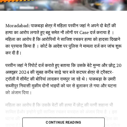
Moradabad: पाकबड़ा क्षेत्र में महिला परवीन जहां ने अपने दो बेटों की
हत्या का आरोप लगाते हुए बहू समेत नौ लोगों पर Case दर्ज कराया है ।
महिला का आरोप है कि आरोपियों ने साजिश रचकर हत्या को हादसा दिखाने
का प्रयास किया है । कोर्ट के आदेश पर पुलिस ने मामला दर्ज कर जांच शुरू
कर दी है।
परवीन जहां ने रिपोर्ट दर्ज कराते हुए बताया कि उसके बेटे मुन्ना और छोटू 20
अक्तूबर 2024 की सुबह करीब साढ़े चार बजे कटघर क्षेत्र से ट्रैक्टर-
ट्रॉली में सीमेंट की बोरियां लादकर रामपुर जा रहे थे। पाकबड़ा के उमरी
सब्जीपुर निवासी मुकीम दोनों भाइयों को घर से बुलाकर ले गया और घटना
को अंजाम दिया।
महिला का आरोप है कि उसके बेटों की हत्या में छोटू की पत्नी शहाना भी
शामिल हैऔर इन्होने पूरी साजिश रचकर वारदात को अंजाम दिया है । इस
घटना की सूचना पुलिस को दी तो आरोपी मौके से भाग गए थे। पीड़िता का
CONTINUE READING
कहना है कि उसने रिपोर्ट दर्ज कराने को थाने में तहरीर दी थी लेकिन पुलिस