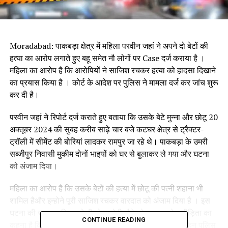
Moradabad: पाकबड़ा क्षेत्र में महिला परवीन जहां ने अपने दो बेटों की
हत्या का आरोप लगाते हुए बहू समेत नौ लोगों पर Case दर्ज कराया है ।
महिला का आरोप है कि आरोपियों ने साजिश रचकर हत्या को हादसा दिखाने
का प्रयास किया है । कोर्ट के आदेश पर पुलिस ने मामला दर्ज कर जांच शुरू
कर दी है।
परवीन जहां ने रिपोर्ट दर्ज कराते हुए बताया कि उसके बेटे मुन्ना और छोटू 20
अक्तूबर 2024 की सुबह करीब साढ़े चार बजे कटघर क्षेत्र से ट्रैक्टर-
ट्रॉली में सीमेंट की बोरियां लादकर रामपुर जा रहे थे। पाकबड़ा के उमरी
सब्जीपुर निवासी मुकीम दोनों भाइयों को घर से बुलाकर ले गया और घटना
को अंजाम दिया।
महिला का आरोप है कि उसके बेटों की हत्या में छोटू की पत्नी शहाना भी
शामिल हैऔर इन्होने पूरी साजिश रचकर वारदात को अंजाम दिया है । इस
घटना की सूचना पुलिस को दी तो आरोपी मौके से भाग गए थे। पीड़िता का
CONTINUE READING
कहना है कि उसने रिपोर्ट दर्ज कराने को थाने में तहरीर दी थी लेकिन पुलिस