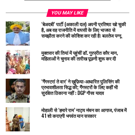
ने केस दर्ज नहीं किया था।
YOU MAY LIKE
महिला का कहना है कि शहाना और उसके एक दोस्त ने लोगों को वीडियो
‘बेअदबी’ पार्टी (अकाली दल) अपनी प्रतिष्ठा खो चुकी
कॉल करके दिखाया था कि इन दोनों भाइयों का काम कर दिया है। पीड़िता
है, अब वह राजनीति में वापसी के लिए भाजपा से
का कहना है कि इस हत्याकांड में शहाना, मुकीम के अलावा पाकबड़ा के उमरी
समझौता करने की कोशिश कर रही है: बलतेज पन्नू
सब्जीपुर बरकत, सरफराज, इस्तेखार, दिलशाद अली और भगतपुर के
उदमावाला निवासी नासिर, नाजिर भी शामिल हैं।
मुक्तसर की तियां में पहुंचीं डॉ. गुरप्रीत कौर मान,
महिलाओं ने चुनाव की तारीख पूछनी शुरू कर दी
एसपी सिटी कुमार रणविजय सिंह ने बताया कि कोर्ट के आदेश पर एक महिला
समेत नौ लोगों के खिलाफ हत्या में Case दर्ज किया गया है। जो भी तथ्य
सामने आएंगे उसी आधार पर आगे की कार्रवाई की जाएगी।
‘गैंगस्टरां ते वार’ ने ख़ुफ़िया-आधारित पुलिसिंग की
प्रभावशीलता सिद्ध की; गैंगस्टरों के लिए कहीं भी
RELATED TOPICS:
LATEST NEWS
UTTAR PRADESH
सुरक्षित ठिकाना नहीं : DGP गौरव यादव
UP NEXT
Synthetic रंग से हो रही तैयार मिक्सचर नमकिन की बिक्री पर लगी
मोहाली से ‘हमारे राम’ नाट्य मंचन का आगाज, पंजाब में
रोक।
41 शो कराएगी भगवंत मान सरकार
DON'T MISS
UP: “पत्नी के कहने पर पति नहीं लेकर आया बहार से खाना” , पत्नी