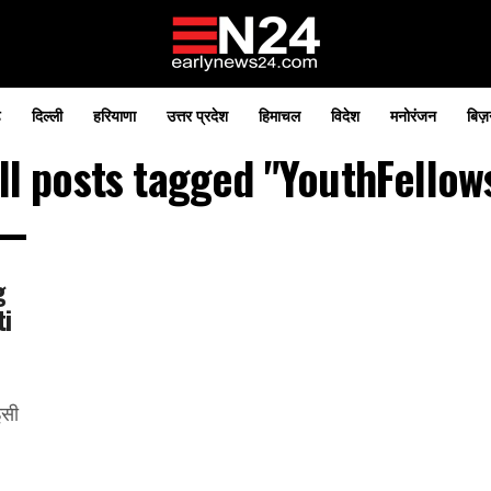
़
दिल्ली
हरियाणा
उत्तर प्रदेश
हिमाचल
विदेश
मनोरंजन
बिज़
ll posts tagged "YouthFellow
g
ti
इसी