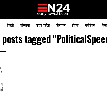
़
दिल्ली
हरियाणा
उत्तर प्रदेश
हिमाचल
विदेश
मनोरंजन
बिज़
l posts tagged "PoliticalSpee
,
ेष
र्व