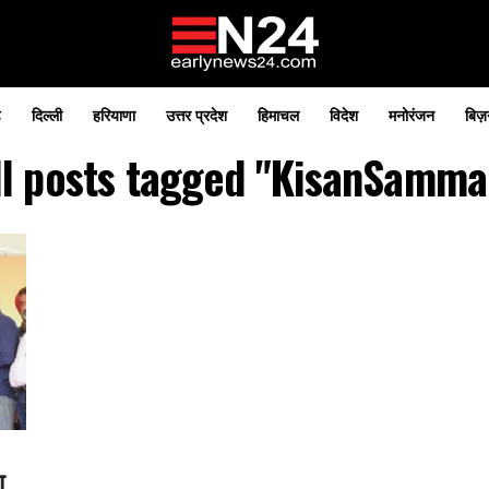
़
दिल्ली
हरियाणा
उत्तर प्रदेश
हिमाचल
विदेश
मनोरंजन
बिज़
ll posts tagged "KisanSamma
ा