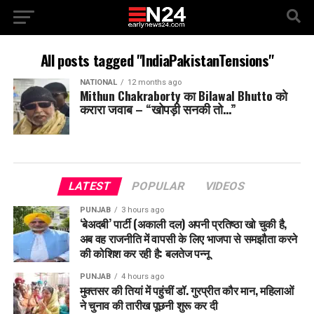
All posts tagged "IndiaPakistanTensions"
NATIONAL
12 months ago
Mithun Chakraborty का Bilawal Bhutto को
करारा जवाब – “खोपड़ी सनकी तो…”
LATEST
POPULAR
VIDEOS
PUNJAB
3 hours ago
‘बेअदबी’ पार्टी (अकाली दल) अपनी प्रतिष्ठा खो चुकी है,
अब वह राजनीति में वापसी के लिए भाजपा से समझौता करने
की कोशिश कर रही है: बलतेज पन्नू
PUNJAB
4 hours ago
मुक्तसर की तियां में पहुंचीं डॉ. गुरप्रीत कौर मान, महिलाओं
ने चुनाव की तारीख पूछनी शुरू कर दी