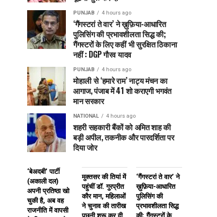
PUNJAB
4 hours ago
‘गैंगस्टरां ते वार’ ने ख़ुफ़िया-आधारित
पुलिसिंग की प्रभावशीलता सिद्ध की;
गैंगस्टरों के लिए कहीं भी सुरक्षित ठिकाना
नहीं : DGP गौरव यादव
PUNJAB
4 hours ago
मोहाली से ‘हमारे राम’ नाट्य मंचन का
आगाज, पंजाब में 41 शो कराएगी भगवंत
मान सरकार
NATIONAL
4 hours ago
शहरी सहकारी बैंकों को अमित शाह की
बड़ी अपील, तकनीक और पारदर्शिता पर
दिया जोर
‘बेअदबी’ पार्टी
मुक्तसर की तियां में
‘गैंगस्टरां ते वार’ ने
(अकाली दल)
पहुंचीं डॉ. गुरप्रीत
ख़ुफ़िया-आधारित
अपनी प्रतिष्ठा खो
कौर मान, महिलाओं
पुलिसिंग की
चुकी है, अब वह
ने चुनाव की तारीख
प्रभावशीलता सिद्ध
राजनीति में वापसी
पूछनी शुरू कर दी
की; गैंगस्टरों के