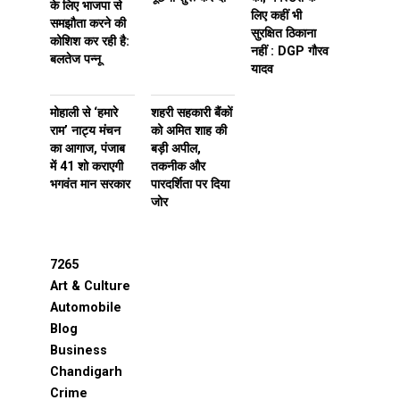
के लिए भाजपा से
लिए कहीं भी
समझौता करने की
सुरक्षित ठिकाना
कोशिश कर रही है:
नहीं : DGP गौरव
बलतेज पन्नू
यादव
मोहाली से ‘हमारे
शहरी सहकारी बैंकों
राम’ नाट्य मंचन
को अमित शाह की
का आगाज, पंजाब
बड़ी अपील,
में 41 शो कराएगी
तकनीक और
भगवंत मान सरकार
पारदर्शिता पर दिया
जोर
7265
Art & Culture
Automobile
Blog
Business
Chandigarh
Crime