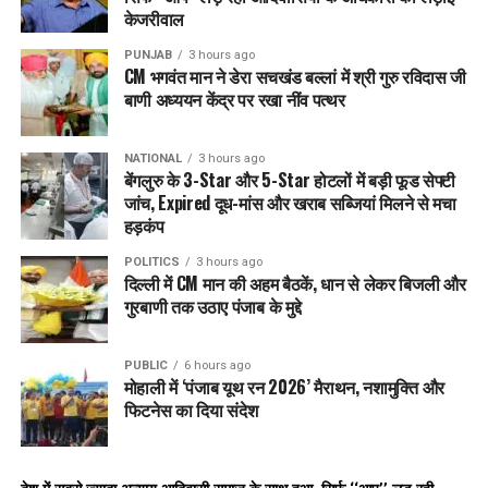
केजरीवाल
PUNJAB
3 hours ago
CM भगवंत मान ने डेरा सचखंड बल्लां में श्री गुरु रविदास जी
बाणी अध्ययन केंद्र पर रखा नींव पत्थर
NATIONAL
3 hours ago
बेंगलुरु के 3-Star और 5-Star होटलों में बड़ी फूड सेफ्टी
जांच, Expired दूध-मांस और खराब सब्जियां मिलने से मचा
हड़कंप
POLITICS
3 hours ago
दिल्ली में CM मान की अहम बैठकें, धान से लेकर बिजली और
गुरबाणी तक उठाए पंजाब के मुद्दे
PUBLIC
6 hours ago
मोहाली में ‘पंजाब यूथ रन 2026’ मैराथन, नशामुक्ति और
फिटनेस का दिया संदेश