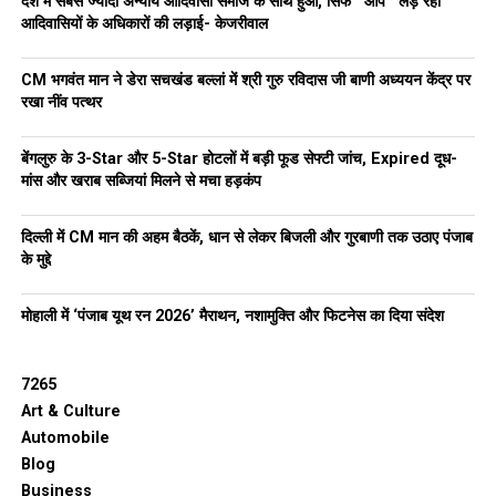
देश में सबसे ज्यादा अन्याय आदिवासी समाज के साथ हुआ, सिर्फ ‘‘आप’’ लड़ रही
आदिवासियों के अधिकारों की लड़ाई- केजरीवाल
CM भगवंत मान ने डेरा सचखंड बल्लां में श्री गुरु रविदास जी बाणी अध्ययन केंद्र पर
रखा नींव पत्थर
बेंगलुरु के 3-Star और 5-Star होटलों में बड़ी फूड सेफ्टी जांच, Expired दूध-
मांस और खराब सब्जियां मिलने से मचा हड़कंप
दिल्ली में CM मान की अहम बैठकें, धान से लेकर बिजली और गुरबाणी तक उठाए पंजाब
के मुद्दे
मोहाली में ‘पंजाब यूथ रन 2026’ मैराथन, नशामुक्ति और फिटनेस का दिया संदेश
7265
Art & Culture
Automobile
Blog
Business