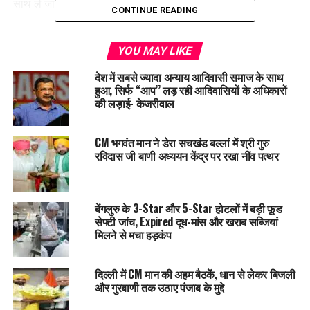
साथ ले जाना पड़ेगा।”
CONTINUE READING
परमजीत ने बताया कि सड़क हादसों में हर साल हजारों लोग अपनी जान गंवा
देते हैं, और इसका बड़ा कारण ट्रैफिक नियमों की अनदेखी है। उन्होंने इस
YOU MAY LIKE
अभियान का मकसद लोगों को सुरक्षित और सतर्क बनाना बताया।
देश में सबसे ज्यादा अन्याय आदिवासी समाज के साथ
हुआ, सिर्फ ‘‘आप’’ लड़ रही आदिवासियों के अधिकारों
इंस्पेक्टर दलजीत सिंह ने बताया कि पंजाब पुलिस का “गट्टू” अभियान पहले
की लड़ाई- केजरीवाल
से ही सफल रहा है, और इस नए प्रयास को भी जनता का भरपूर समर्थन
मिल रहा है। उनका मानना है कि ऐसे अनोखे और प्रभावशाली अभियानों के
CM भगवंत मान ने डेरा सचखंड बल्लां में श्री गुरु
जरिए सड़क सुरक्षा के प्रति जागरूकता को बढ़ावा दिया जा सकता है।
रविदास जी बाणी अध्ययन केंद्र पर रखा नींव पत्थर
यह अभियान न केवल एक संदेश था बल्कि लोगों के चेहरे पर मुस्कान लाते
हुए उनकी आदतों को सुधारने का एक बेहतरीन तरीका भी था।
बेंगलुरु के 3-Star और 5-Star होटलों में बड़ी फूड
सेफ्टी जांच, Expired दूध-मांस और खराब सब्जियां
RELATED TOPICS:
LATEST NEWS
POLICE
PUNJAB
मिलने से मचा हड़कंप
TRENDING
UP NEXT
दिल्ली में CM मान की अहम बैठकें, धान से लेकर बिजली
Punjab में 242 आम आदमी क्लीनिक और 2889 स्वास्थ्य केंद्रों का
और गुरबाणी तक उठाए पंजाब के मुद्दे
नाम बदला, अब होंगे “आयुष्मान आरोग्य केंद्र”