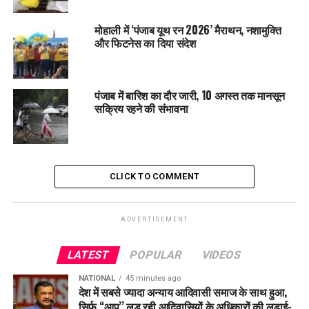
DON'T MISS
Bhogpur सीएनजी प्लांट विवाद: विधायक और एसडीएम के बीच तीखी
मोहाली में ‘पंजाब यूथ रन 2026’ मैराथन, नशामुक्ति
बहस, समाधान अभी भी अधूरा
और फिटनेस का दिया संदेश
पंजाब में बारिश का दौर जारी, 10 अगस्त तक मानसून
सक्रिय रहने की संभावना
CLICK TO COMMENT
ADVERTISEMENT
LATEST
POPULAR
VIDEOS
NATIONAL
45 minutes ago
देश में सबसे ज्यादा अन्याय आदिवासी समाज के साथ हुआ,
सिर्फ ‘‘आप’’ लड़ रही आदिवासियों के अधिकारों की लड़ाई-