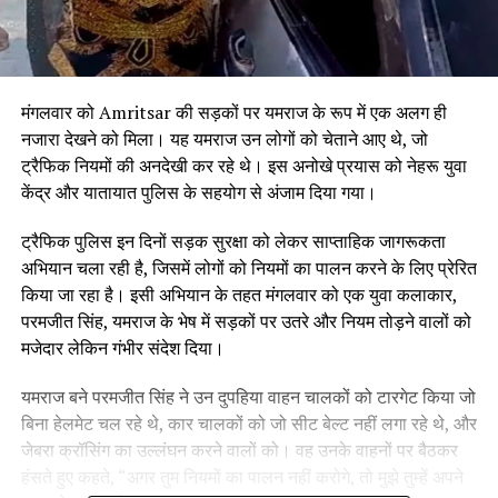
मंगलवार को Amritsar की सड़कों पर यमराज के रूप में एक अलग ही
नजारा देखने को मिला। यह यमराज उन लोगों को चेताने आए थे, जो
ट्रैफिक नियमों की अनदेखी कर रहे थे। इस अनोखे प्रयास को नेहरू युवा
केंद्र और यातायात पुलिस के सहयोग से अंजाम दिया गया।
ट्रैफिक पुलिस इन दिनों सड़क सुरक्षा को लेकर साप्ताहिक जागरूकता
अभियान चला रही है, जिसमें लोगों को नियमों का पालन करने के लिए प्रेरित
किया जा रहा है। इसी अभियान के तहत मंगलवार को एक युवा कलाकार,
परमजीत सिंह, यमराज के भेष में सड़कों पर उतरे और नियम तोड़ने वालों को
मजेदार लेकिन गंभीर संदेश दिया।
यमराज बने परमजीत सिंह ने उन दुपहिया वाहन चालकों को टारगेट किया जो
बिना हेलमेट चल रहे थे, कार चालकों को जो सीट बेल्ट नहीं लगा रहे थे, और
जेबरा क्रॉसिंग का उल्लंघन करने वालों को। वह उनके वाहनों पर बैठकर
हंसते हुए कहते, “अगर तुम नियमों का पालन नहीं करोगे, तो मुझे तुम्हें अपने