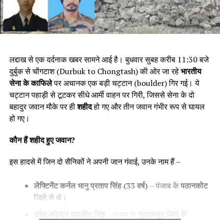
लद्दाख से एक दर्दनाक खबर सामने आई है। बुधवार सुबह करीब 11:30 बजे
दुर्बुक से चोंगटाश (Durbuk to Chongtash) की ओर जा रहे
भारतीय
सेना के काफिले
पर अचानक एक बड़ी चट्टान (boulder) गिर गई। ये
चट्टान पहाड़ी से टूटकर सीधे आर्मी वाहन पर गिरी, जिससे सेना के दो
बहादुर जवान मौके पर ही
शहीद
हो गए और तीन जवान गंभीर रूप से घायल
हो गए।
कौन हैं शहीद हुए जवान
?
इस हादसे में जिन दो सैनिकों ने अपनी जान गंवाई, उनके नाम हैं –
लेफ्टिनेंट कर्नल भानु प्रताप सिंह (
33
वर्ष)
– पंजाब के
पठानकोट
जिले से थे।
लांस डफेदार दलजीत सिंह
– पंजाब के
गुरदासपुर जिले के