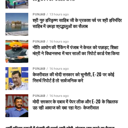
HEARTFELTCONDOLENCES
INDIANARMY
INJUREDSOLDIERS
LADAKHNEWS
LADAKHTRAGEDY
NATIONMOURNS
PUNJABNEWS
RESPECTANDHONOR
SOLDIERSMARTYRED
PUNJAB
13 hours ago
TRIBUTETOHEROES
श्री गुरु हरिकृष्ण साहिब जी के प्रकाश पर्व पर श्री हरिमंदिर
साहिब में उमड़ा श्रद्धालुओं का सैलाब
UP NEXT
Sri Guru Tegh Bahadur Ji के 350th Martyrdom
Anniversary पर Punjab Government का ऐतिहासिक Tribute –
PUNJAB
16 hours ago
दुनिया भर से जुड़ेगी संगत
नीति आयोग की रैंकिंग में पंजाब ने केरल को पछाड़ा; शिक्षा
मंत्री ने विधानसभा में चार सालों का रिपोर्ट कार्ड पेश किया
DON'T MISS
“No More Drugs, We Want Education!” – Punjab
Government का बड़ा कदम, Schools में चलेगा Drug Prevention
PUNJAB
16 hours ago
Curriculum
केजरीवाल की मोदी सरकार को चुनौती, E-20 पर कोई
रिसर्च रिपोर्ट है तो सार्वजनिक करे
PUNJAB
16 hours ago
मोदी सरकार के दबाव में पेपर लीक और E-20 के खिलाफ
उठ रही आवाज को दबा रहा मेटा- केजरीवाल