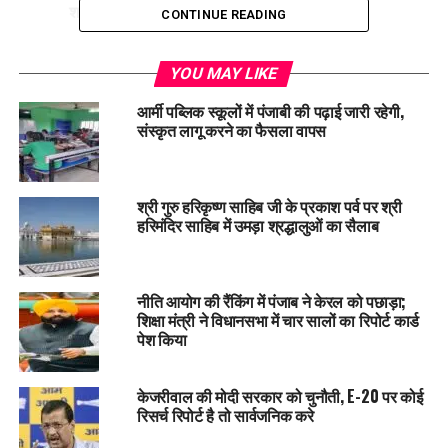
शमशेरपुर गांव
के रहने वाले थे।
CONTINUE READING
दोनों जवान देश की सेवा करते हुए शहीद हुए, जिससे उनके गांवों में मातम
पसरा हुआ है।
YOU MAY LIKE
आर्मी पब्लिक स्कूलों में पंजाबी की पढ़ाई जारी रहेगी,
कौन-कौन हुए घायल
?
संस्कृत लागू करने का फैसला वापस
इस हादसे में तीन और सैनिक घायल हुए –
श्री गुरु हरिकृष्ण साहिब जी के प्रकाश पर्व पर श्री
मेजर मयंक शुभम
हरिमंदिर साहिब में उमड़ा श्रद्धालुओं का सैलाब
मेजर अमित दीक्षित
कैप्टन गौरव
नीति आयोग की रैंकिंग में पंजाब ने केरल को पछाड़ा;
घायल जवानों को तुरंत
शिक्षा मंत्री ने विधानसभा में चार सालों का रिपोर्ट कार्ड
लेह आर्मी हॉस्पिटल
में शिफ्ट किया गया, जहां उनका
पेश किया
इलाज चल रहा है।
पंजाब के मुख्यमंत्री ने जताया दुख
केजरीवाल की मोदी सरकार को चुनौती, E-20 पर कोई
रिसर्च रिपोर्ट है तो सार्वजनिक करे
पंजाब के मुख्यमंत्री भगवंत मान
ने हादसे पर गहरा दुख जताया। उन्होंने X