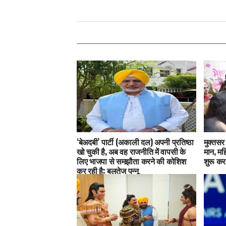
‘बेअदबी’ पार्टी (अकाली दल) अपनी प्रतिष्ठा
मुक्तसर 
खो चुकी है, अब वह राजनीति में वापसी के
मान, मह
लिए भाजपा से समझौता करने की कोशिश
शुरू कर
कर रही है: बलतेज पन्नू