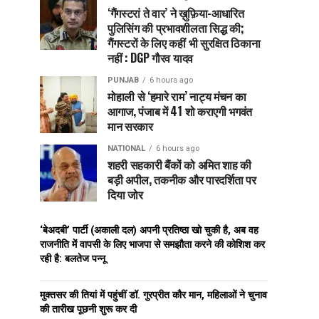
‘गैंगस्टरां ते वार’ ने ख़ुफ़िया-आधारित
पुलिसिंग की प्रभावशीलता सिद्ध की;
गैंगस्टरों के लिए कहीं भी सुरक्षित ठिकाना
नहीं : DGP गौरव यादव
PUNJAB
6 hours ago
मोहाली से ‘हमारे राम’ नाट्य मंचन का
आगाज, पंजाब में 41 शो कराएगी भगवंत
मान सरकार
NATIONAL
6 hours ago
शहरी सहकारी बैंकों को अमित शाह की
बड़ी अपील, तकनीक और पारदर्शिता पर
दिया जोर
‘बेअदबी’ पार्टी (अकाली दल) अपनी प्रतिष्ठा खो चुकी है, अब वह
राजनीति में वापसी के लिए भाजपा से समझौता करने की कोशिश कर
रही है: बलतेज पन्नू
मुक्तसर की तियां में पहुंचीं डॉ. गुरप्रीत कौर मान, महिलाओं ने चुनाव
की तारीख पूछनी शुरू कर दी