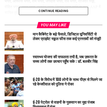
भगत, अश्विनी भगत, राम भगत, जगदीश भगत, रवि भगत, राजिंदर रिंकू,
रोहित भगत, अमन भगत, वासुदेव भगत, किशन भगत आदि के साथ AAP में
CONTINUE READING
शामिल हुए।
वहीं
भगत समाज के प्रमुख और शिवराज सेना के राष्ट्रीय अध्यक्ष रमेश भगत
YOU MAY LIKE
ने भी पार्टी जॉइन की। उनके साथ किशन लाल भगत, मोहित भगत, मदन
मान कैबिनेट के बड़े फैसले, डिजिटल यूनिवर्सिटी से
चहल, बब्बु भगत, केवल किशन, अरुण जोगी, सुनील भगत, मनजीत कुमार
लेकर प्राइवेट स्कूल फीस तक कई प्रस्तावों को मंजूरी
जैसे कई नामी चेहरे भी ‘आप’ के परिवार में शामिल हो गए।
स्वास्थ्य योजना की सफलता तभी है, जब ज़रूरत के
समय लोगों तक उपचार पहुँच सके : डॉ. बलबीर सिंह
ई-20 के विरोध में 100 लोगों के साथ पीएम से मिलने जा
रहे केजरीवाल को पुलिस ने रोका
ई-20 पेट्रोल से वाहनों के नुकसान का मुद्दा पंजाब
युवाओं और समाजसेवियों का भी साथ
विधानसभा में गूंजा