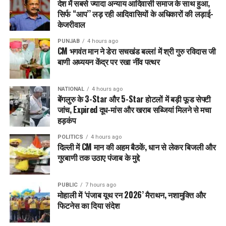
देश में सबसे ज्यादा अन्याय आदिवासी समाज के साथ हुआ,
है।
सिर्फ ‘‘आप’’ लड़ रही आदिवासियों के अधिकारों की लड़ाई-
केजरीवाल
कांग्रेस और भाजपा पर साधा निशाना
PUNJAB
4 hours ago
शैरी कलसी ने भाजपा और कांग्रेस पर सीधा हमला बोलते हुए कहा,
CM भगवंत मान ने डेरा सचखंड बल्लां में श्री गुरु रविदास जी
बाणी अध्ययन केंद्र पर रखा नींव पत्थर
“AAP की बढ़ती लोकप्रियता देखकर भाजपा और कांग्रेस आपस में मिल
गए हैं। इनका असली मकसद है कि पंजाब में कोई तीसरा विकल्प खड़ा न हो
NATIONAL
4 hours ago
पाए। लेकिन अब जनता इनकी चालों को समझ चुकी है।”
बेंगलुरु के 3-Star और 5-Star होटलों में बड़ी फूड सेफ्टी
जांच, Expired दूध-मांस और खराब सब्जियां मिलने से मचा
भगवंत मान गरीबों के मसीहा – मोहिंदर भगत
हड़कंप
कैबिनेट मंत्री मोहिंदर भगत ने मुख्यमंत्री भगवंत मान की तारीफ करते हुए
POLITICS
4 hours ago
दिल्ली में CM मान की अहम बैठकें, धान से लेकर बिजली और
कहा,
गुरबाणी तक उठाए पंजाब के मुद्दे
“भगवंत मान ने तीन साल में गरीबों, दलितों और वंचितों के लिए ऐतिहासिक
काम किए हैं। आज पंजाब का आम आदमी उनके साथ खड़ा है, इसलिए लोग
PUBLIC
7 hours ago
मोहाली में ‘पंजाब यूथ रन 2026’ मैराथन, नशामुक्ति और
‘आप’ को ही वोट देंगे।”
फिटनेस का दिया संदेश
कांग्रेस के अंदरूनी झगड़ों पर तंज