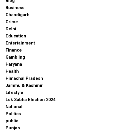
Blog
Ludhiana West में चुनावी संग्राम: Bhagwant Mann बोले – एक
Business
तरफ़ प्यार है, दूसरी तरफ़ अहंकार“जो लोग कपड़ों की तरह पार्टियां
Chandigarh
बदलते हैं, वो आपकी vote लेकर भी बदल जाएंगे” – CM Bhagwant
Mann
Crime
Delhi
Education
Entertainment
Finance
Gambling
Haryana
Health
Himachal Pradesh
Jammu & Kashmir
Lifestyle
Lok Sabha Election 2024
National
Politics
public
Punjab