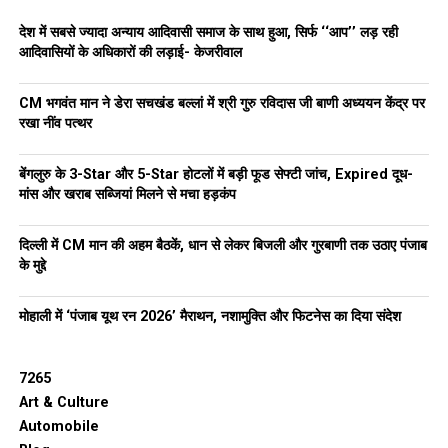
पंजाब आप महासचिव
डॉ. सनी आहलूवालिया
ने कांग्रेस के उम्मीदवार भारत
देश में सबसे ज्यादा अन्याय आदिवासी समाज के साथ हुआ, सिर्फ ‘‘आप’’ लड़ रही
भूषण आशु पर निशाना साधते हुए कहा,
आदिवासियों के अधिकारों की लड़ाई- केजरीवाल
“कांग्रेस के नेता आपस में ही उलझे रहते हैं। भारत भूषण आशु इतने घमंडी
CM भगवंत मान ने डेरा सचखंड बल्लां में श्री गुरु रविदास जी बाणी अध्ययन केंद्र पर
हैं कि अपनी ही पार्टी के प्रदेश अध्यक्ष राजा वड़िंग और स्थानीय सांसद की
रखा नींव पत्थर
भी इज्जत नहीं करते। पिछली बार जनता ने इन्हें हराया था और इस बार भी
यही होगा।”
बेंगलुरु के 3-Star और 5-Star होटलों में बड़ी फूड सेफ्टी जांच, Expired दूध-
लुधियाना पश्चिम उपचुनाव से पहले आम आदमी पार्टी को मिल रहा ये व्यापक
मांस और खराब सब्जियां मिलने से मचा हड़कंप
समर्थन पार्टी के लिए एक बड़ा संकेत है। आम जनता अब पारंपरिक राजनीति
से हटकर एक मजबूत और पारदर्शी विकल्प की ओर देख रही है।
दिल्ली में CM मान की अहम बैठकें, धान से लेकर बिजली और गुरबाणी तक उठाए पंजाब
के मुद्दे
RELATED TOPICS:
AAP
CONGRESSLEADERSJOINAAP
LUDHIANAELECTIONS
LUDHIANAWEST
PUNJABPOLITICS
मोहाली में ‘पंजाब यूथ रन 2026’ मैराथन, नशामुक्ति और फिटनेस का दिया संदेश
UP NEXT
Punjab Government का नशे के खिलाफ बड़ा action – अब तक
7265
16,348 गिरफ्तार, 622 Kg Heroin Seized, 200 Psychologists
Art & Culture
की भर्ती, 1,000 Beds और Psychiatrists भी होंगे Appoint
Automobile
DON'T MISS