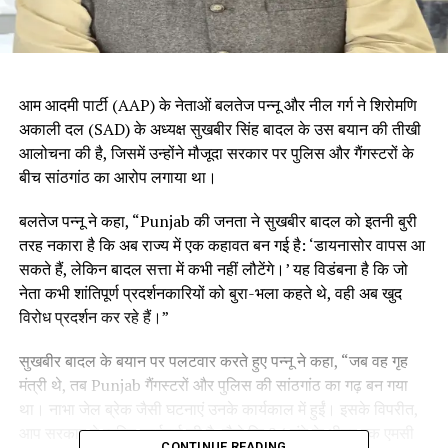
आम आदमी पार्टी (AAP) के नेताओं बलतेज पन्नू और नील गर्ग ने शिरोमणि
अकाली दल (SAD) के अध्यक्ष सुखबीर सिंह बादल के उस बयान की तीखी
आलोचना की है, जिसमें उन्होंने मौजूदा सरकार पर पुलिस और गैंगस्टरों के
बीच सांठगांठ का आरोप लगाया था।
बलतेज पन्नू ने कहा, “Punjab की जनता ने सुखबीर बादल को इतनी बुरी
तरह नकारा है कि अब राज्य में एक कहावत बन गई है: ‘डायनासोर वापस आ
सकते हैं, लेकिन बादल सत्ता में कभी नहीं लौटेंगे।’ यह विडंबना है कि जो
नेता कभी शांतिपूर्ण प्रदर्शनकारियों को बुरा-भला कहते थे, वही अब खुद
विरोध प्रदर्शन कर रहे हैं।”
सुखबीर बादल के बयान पर पलटवार करते हुए पन्नू ने कहा, “जब वह गृह
मंत्री थे, तब Punjab गैंगस्टरों और पुलिस की सांठगांठ का गढ़ बन गया
था। नाभा जेल ब्रेक जैसी घटनाएं उनके कार्यकाल में हुईं। इसके विपरीत,
आप सरकार ने त्वरित कार्रवाई की है, जैसे कि 24 घंटे के भीतर एक एमसी
CONTINUE READING