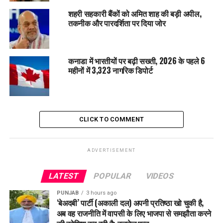
पोषित इन माफियाओं ने पंजाब को अपूरणीय क्षति पहुंचाई।”
शहरी सहकारी बैंकों को अमित शाह की बड़ी अपील,
तकनीक और पारदर्शिता पर दिया जोर
कनाडा में भारतीयों पर बढ़ी सख्ती, 2026 के पहले 6
महीनों में 3,323 नागरिक डिपोर्ट
CLICK TO COMMENT
गर्ग ने अकाली दल की विरासत और पंजाब के लोगों के प्रति आप सरकार
ADVERTISEMENT
की प्रतिबद्धता के बीच अंतर बताया। उन्होंने कहा, “मुख्यमंत्री भगवंत मान
के नेतृत्व में आप सरकार आपराधिक गठजोड़ को खत्म करने के लिए दृढ़
LATEST
POPULAR
VIDEOS
संकल्पित है, चाहे वह गैंगस्टर हो, राजनेता हो या पुलिस अधिकारी हो। हम
अकाली दल के एक दशक के कुशासन से हुए नुकसान की भरपाई कर रहे
PUNJAB
3 hours ago
हैं। Punjab में कानून व्यवस्था अब पहले से कहीं ज्यादा मजबूत है, जबकि
‘बेअदबी’ पार्टी (अकाली दल) अपनी प्रतिष्ठा खो चुकी है,
अब वह राजनीति में वापसी के लिए भाजपा से समझौता करने
अकाली शासन के दौरान पुलिस कर्मियों के परिवार भी असुरक्षित थे।”