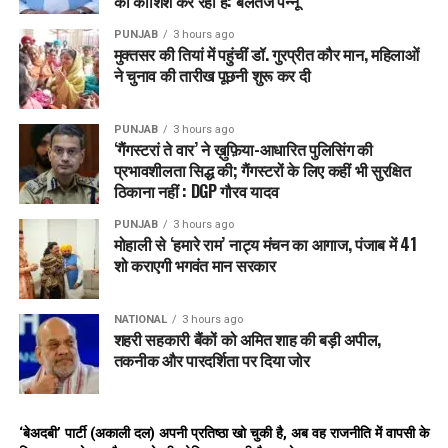
की कोशिश कर रही है: बलतेज पन्नू
आप नेताओं ने सुखबीर बादल से गलत सूचना फैलाने के बजाय पंजाब की
PUNJAB
3 hours ago
समस्याओं के प्रति अपनी पार्टी के योगदान पर विचार को कहा। उन्होंने
मुक्तसर की तियां में पहुंचीं डॉ. गुरप्रीत कौर मान, महिलाओं
कहा कि पंजाब के लोग याद करते हैं कि कैसे अकाली दल उनके अधिकारों
ने चुनाव की तारीख पूछनी शुरू कर दी
और सम्मान की रक्षा करने में नाकाम रहा। वहीं आप सरकार ने एक आशा की
किरण जगाई है। इसलिए सुखबीर बादल को जनता को गुमराह करने की
PUNJAB
3 hours ago
कोशिश बंद करना चाहिए और अपनी वास्तविकता को स्वीकार करना
‘गैंगस्टरां ते वार’ ने ख़ुफ़िया-आधारित पुलिसिंग की
प्रभावशीलता सिद्ध की; गैंगस्टरों के लिए कहीं भी सुरक्षित
चाहिए।
ठिकाना नहीं : DGP गौरव यादव
RELATED TOPICS:
LATEST NEWS
PUNJAB
PUNJAB
3 hours ago
मोहाली से ‘हमारे राम’ नाट्य मंचन का आगाज, पंजाब में 41
UP NEXT
शो कराएगी भगवंत मान सरकार
जालंधर में ‘AAP’ को मिला नया सहयोग: उद्योगपति नितिन कोहली
पार्टी में शामिल, बनाए गए जालंधर सेंट्रल के प्रभारी।
NATIONAL
3 hours ago
DON'T MISS
शहरी सहकारी बैंकों को अमित शाह की बड़ी अपील,
Punjab: लोगों को गर्मी से मिलेगी राहत, चलेंगी तेज हवाएं, 6 जिलों में
तकनीक और पारदर्शिता पर दिया जोर
ऑरेंज अलर्ट जारी।
‘बेअदबी’ पार्टी (अकाली दल) अपनी प्रतिष्ठा खो चुकी है, अब वह राजनीति में वापसी के