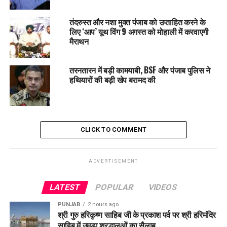
हटाने के फैसले को चुनौती
तंदरुस्त और नशा मुक्त पंजाब को उप्ताहित करने के
DON'T MISS
लिए ‘आप’ यूथ विंग 9 अगस्त को मोहाली में करवाएगी
जंडियाला गुरु में 509 मेधावी विद्यार्थियों का सम्मान, हरभजन सिंह
मैराथन
ETO ने बढ़ाया हौसला
तरनतारन में बड़ी कामयाबी, BSF और पंजाब पुलिस ने
हथियारों की बड़ी खेप बरामद की
CLICK TO COMMENT
ADVERTISEMENT
LATEST
POPULAR
VIDEOS
PUNJAB
2 hours ago
श्री गुरु हरिकृष्ण साहिब जी के प्रकाश पर्व पर श्री हरिमंदिर
साहिब में उमड़ा श्रद्धालुओं का सैलाब