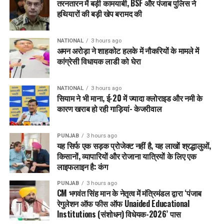
तरनतारन में बड़ी कामयाबी, BSF और पंजाब पुलिस ने
कागजों में नहीं, बल्कि हर स्कूल तक पहुंच गया है। पिछली सरकारों के
हथियारों की बड़ी खेप बरामद की
दौरान शिक्षकों को शौचालय की मरम्मत या झाड़ू खरीदने के लिए चंदा
इकट्ठा करना पड़ता था, लेकिन अब वे कहते हैं कि ग्रांट न भेजो, हम
NATIONAL
3 hours ago
पिछली ग्रांट भी पूरी तरह खर्च नहीं कर पाए।”
अमन अरोड़ा ने शाहकोट हलके में नौकरियों के मामले में
कांग्रेसी विधायक लाडी को घेरा
उन्होंने भगवंत मान सरकार के शासन में स्कूलों के बुनियादी ढांचे में सुधार पर
और जोर देते हुए कहा कि 500 से अधिक विद्यार्थियों वाले हर सीनियर
NATIONAL
3 hours ago
सेकेंडरी स्कूल में अब एक समर्पित कैंपस मैनेजर है, जबकि 100 से अधिक
सियाम ने भी माना, ई-20 में ज्यादा क्लोराइड और नमी के
विद्यार्थियों वाले स्कूलों को सुरक्षा गार्ड और सेनिटेशन स्टाफ प्रदान किया
कारण खराब हो रही गाड़ियां- केजरीवाल
गया है। पहले ये सुविधाएं स्कूलों में उपलब्ध नहीं थी।
PUNJAB
3 hours ago
शैक्षणिक सुधारों के बारे में शिक्षा मंत्री हरजोत सिंह बैंस ने कहा कि अब
यह सिर्फ एक सड़क प्रोजेक्ट नहीं है, यह लाखों श्रद्धालुओं,
विद्यार्थियों को समय पर पाठ्य-पुस्तकें पहुंच रही हैं। उन्होंने आगे कहा,
किसानों, व्यापारियों और रोजाना यात्रियों के लिए एक
“पहले शिक्षक बच्चों को फोटोकॉपी करवाकर सिलेबस पूरा करवाने के लिए
लाइफलाइन है: कंग
मजबूर थे क्योंकि उन्हें सितंबर या अक्टूबर तक किताबें नहीं पहुंचती थीं। इस
PUNJAB
3 hours ago
साल पंजाब सरकार ने प्राइवेट स्कूल की तरह हर बच्चे को 1 अप्रैल तक
CM भगवंत सिंह मान के नेतृत्व में मंत्रिमंडल द्वारा ‘पंजाब
पूरी पाठ्य-पुस्तकें मुफ्त उपलब्ध कराई हैं। यह सरकार की सुचारू योजना
रेगुलेशन ऑफ फीस ऑफ Unaided Educational
और राजनीतिक इच्छाशक्ति के कारण ही संभव हो सका।”
Institutions (संशोधन) विधेयक-2026’ पास