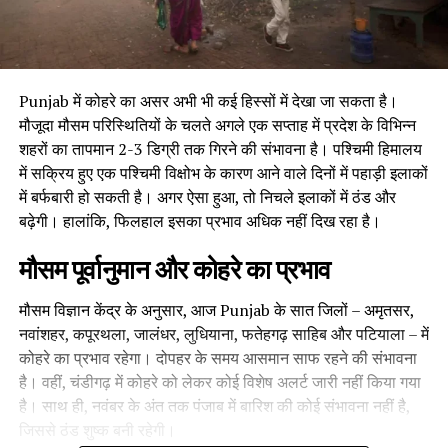
Punjab में कोहरे का असर अभी भी कई हिस्सों में देखा जा सकता है।
मौजूदा मौसम परिस्थितियों के चलते अगले एक सप्ताह में प्रदेश के विभिन्न
शहरों का तापमान 2-3 डिग्री तक गिरने की संभावना है। पश्चिमी हिमालय
में सक्रिय हुए एक पश्चिमी विक्षोभ के कारण आने वाले दिनों में पहाड़ी इलाकों
में बर्फबारी हो सकती है। अगर ऐसा हुआ, तो निचले इलाकों में ठंड और
बढ़ेगी। हालांकि, फिलहाल इसका प्रभाव अधिक नहीं दिख रहा है।
मौसम पूर्वानुमान और कोहरे का प्रभाव
मौसम विज्ञान केंद्र के अनुसार, आज Punjab के सात जिलों – अमृतसर,
नवांशहर, कपूरथला, जालंधर, लुधियाना, फतेहगढ़ साहिब और पटियाला – में
कोहरे का प्रभाव रहेगा। दोपहर के समय आसमान साफ रहने की संभावना
है। वहीं, चंडीगढ़ में कोहरे को लेकर कोई विशेष अलर्ट जारी नहीं किया गया
है। साथ ही, नवंबर के अंत तक पंजाब में बारिश की कोई संभावना नहीं है,
जिससे ठंड शुष्क बनी रहेगी।