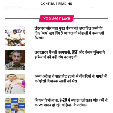
CONTINUE READING
प्रदूषण की स्थिति
चंडीगढ़ में प्रदूषण का स्तर लगातार कम हो रहा है। यहां वायु गुणवत्ता
YOU MAY LIKE
सूचकांक (AQI) 200 से नीचे दर्ज किया गया, जबकि हाल ही में यह 300
तंदरुस्त और नशा मुक्त पंजाब को उप्ताहित करने के
से अधिक था। इसके विपरीत, पंजाब के 5 जिलों में प्रदूषण का स्तर अभी
लिए ‘आप’ यूथ विंग 9 अगस्त को मोहाली में करवाएगी
भी चिंताजनक बना हुआ है। पटियाला सबसे प्रदूषित शहर है, जहां AQI
मैराथन
250 दर्ज किया गया। लुधियाना (245), अमृतसर (241), मंडी गोबिंदगढ़
(240), और जालंधर (234) में भी प्रदूषण का स्तर अधिक है।
तरनतारन में बड़ी कामयाबी, BSF और पंजाब पुलिस ने
हथियारों की बड़ी खेप बरामद की
प्रमुख शहरों का तापमान
चंडीगढ़
: हल्के कोहरे का अलर्ट; दोपहर में धूप। तापमान 10 से 27 डिग्री
अमन अरोड़ा ने शाहकोट हलके में नौकरियों के मामले में
के बीच।
कांग्रेसी विधायक लाडी को घेरा
अमृतसर
: कोहरे का अलर्ट। तापमान 12 से 26 डिग्री।
जालंधर
: हल्के कोहरे का अलर्ट। तापमान 10 से 25 डिग्री।
सियाम ने भी माना, ई-20 में ज्यादा क्लोराइड और नमी के
कारण खराब हो रही गाड़ियां- केजरीवाल
लुधियाना
: हल्के कोहरे का अलर्ट। तापमान 11 से 26 डिग्री।