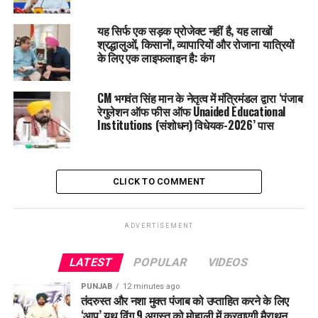
पटियाला
: हल्के कोहरे का अलर्ट। तापमान 11 से 27 डिग्री।
यह सिर्फ एक सड़क प्रोजेक्ट नहीं है, यह लाखों
श्रद्धालुओं, किसानों, व्यापारियों और रोजाना यात्रियों
मोहाली
: हल्के कोहरे का अलर्ट; दोपहर में धूप। तापमान 12 से 26 डिग्री।
के लिए एक लाइफलाइन है: कंग
निष्कर्ष:
पंजाब में कोहरे और ठंड का असर धीरे-धीरे बढ़ रहा है। प्रदूषण की
CM भगवंत सिंह मान के नेतृत्व में मंत्रिमंडल द्वारा ‘पंजाब
स्थिति में सुधार की आवश्यकता है, खासकर पटियाला जैसे शहरों में। नवंबर
रेगुलेशन ऑफ फीस ऑफ Unaided Educational
के अंत तक बारिश की संभावना नहीं होने के कारण ठंड और प्रदूषण दोनों
Institutions (संशोधन) विधेयक-2026’ पास
का प्रभाव बरकरार रह सकता है।
RELATED TOPICS:
LATEST NEWS
PUNJAB
TRENDING
CLICK TO COMMENT
UP NEXT
Doonewala में भारत माला प्रोजेक्ट विवाद, किसानों और प्रशासन
के बीच बढ़ा तनाव
ADVERTISEMENT
DON'T MISS
LATEST
POPULAR
VIDEOS
CM Mann ने किया बड़ा फैसला, Punjab में 1500 से अधिक युवाओं
को मिलेगा रोजगार
PUNJAB
12 minutes ago
तंदरुस्त और नशा मुक्त पंजाब को उप्ताहित करने के लिए
‘आप’ यूथ विंग 9 अगस्त को मोहाली में करवाएगी मैराथन