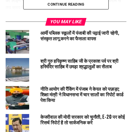
की लाइनें न लगें। साथ ही मरीज अपनी जांच व इलाज का काम आराम से
CONTINUE READING
तय समय में करवा पाएं।
YOU MAY LIKE
आर्मी पब्लिक स्कूलों में पंजाबी की पढ़ाई जारी रहेगी,
संस्कृत लागू करने का फैसला वापस
श्री गुरु हरिकृष्ण साहिब जी के प्रकाश पर्व पर श्री
हरिमंदिर साहिब में उमड़ा श्रद्धालुओं का सैलाब
नीति आयोग की रैंकिंग में पंजाब ने केरल को पछाड़ा;
शिक्षा मंत्री ने विधानसभा में चार सालों का रिपोर्ट कार्ड
दफ्तरी काम 9 से 5 बजे तक होगा
पेश किया
सरकारी अस्पतालों में इमरजेंसी सेवाएं पहले की तरह 24 घंटे उपलब्ध
रहेंगी। हालांकि, अस्पतालों के कार्यालयों का कामकाज पूर्ववत सुबह 9 बजे
केजरीवाल की मोदी सरकार को चुनौती, E-20 पर कोई
से शाम 5 बजे तक ही चलेगा, इसमें कोई बदलाव नहीं किया गया है। गर्मियों
रिसर्च रिपोर्ट है तो सार्वजनिक करे
को ध्यान में रखते हुए सभी अस्पतालों में विशेष वार्ड बनाए गए हैं और वहां