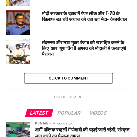
डॉक्टरों की तैनाती भी कर दी गई है।
मोदी सरकार के दबाव में पेपर लीक और E-20 के
खिलाफ उठ रही आवाज को दबा रहा मेटा- केजरीवाल
RELATED TOPICS:
LATEST NEWS
PUNJAB
UP NEXT
बाजवा आज ग्रेनेड बयान पर देंगे पुलिस को जवाब, चंडीगढ़ में
तंदरुस्त और नशा मुक्त पंजाब को उप्ताहित करने के
Punjab कांग्रेस करेगी विरोध प्रदर्शन।
लिए ‘आप’ यूथ विंग 9 अगस्त को मोहाली में करवाएगी
मैराथन
DON'T MISS
पटियाला पहुंचे CM भगवंत मान: अंबेडकर जयंती पर यूनिवर्सिटी
समागम में शिरकत, छात्रों को बांटी जाएंगी स्कॉलरशिप।.
CLICK TO COMMENT
ADVERTISEMENT
LATEST
POPULAR
VIDEOS
PUNJAB
4 hours ago
आर्मी पब्लिक स्कूलों में पंजाबी की पढ़ाई जारी रहेगी, संस्कृत
लागू करने का फैसला वापस