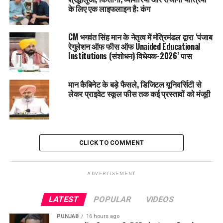
के लिए एक लाइफलाइन है: कंग
UP NEXT
पंजाब के आर्मी स्कूलों में पंजाबी को पीछे धकेलने की साजिश, भाजपा
की सोच पंजाब विरोधी: दीपक बाली
CM भगवंत सिंह मान के नेतृत्व में मंत्रिमंडल द्वारा ‘पंजाब
रेगुलेशन ऑफ फीस ऑफ Unaided Educational
DON'T MISS
Institutions (संशोधन) विधेयक-2026’ पास
भाजपा से सावधान रहें, अगर भाजपा सत्ता में आई तो वे तीन काले कृषि
कानून लागू कर देंगे – भगवंत सिंह मान
मान कैबिनेट के बड़े फैसले, डिजिटल यूनिवर्सिटी से
लेकर प्राइवेट स्कूल फीस तक कई प्रस्तावों को मंजूरी
CLICK TO COMMENT
ADVERTISEMENT
LATEST
POPULAR
VIDEOS
PUNJAB
16 hours ago