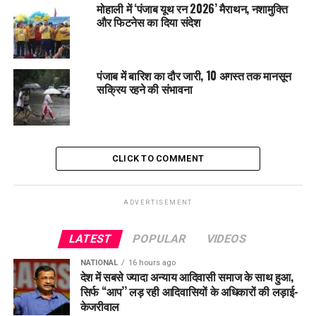
मोहाली में ‘पंजाब यूथ रन 2026’ मैराथन, नशामुक्ति
लाने तथा राज्य में अधिक निवेश आकर्षित करने के प्रयास तेज करने के
और फिटनेस का दिया संदेश
निर्देश दिए।
RELATED TOPICS:
AAP
LATEST NEWS
PUNJAB
पंजाब में बारिश का दौर जारी, 10 अगस्त तक मानसून
TRENDING
सक्रिय रहने की संभावना
UP NEXT
भाजपा से सावधान रहें, अगर भाजपा सत्ता में आई तो वे तीन काले कृषि
कानून लागू कर देंगे – भगवंत सिंह मान
DON'T MISS
CLICK TO COMMENT
भगवंत मान सरकार की शिक्षा क्रांति का असर, 10वीं बोर्ड परीक्षा में
पहले तीन में दो स्थानों पर छात्राओं ने मारी बाजी
ADVERTISEMENT
LATEST
POPULAR
VIDEOS
NATIONAL
16 hours ago
देश में सबसे ज्यादा अन्याय आदिवासी समाज के साथ हुआ,
सिर्फ ‘‘आप’’ लड़ रही आदिवासियों के अधिकारों की लड़ाई-
केजरीवाल