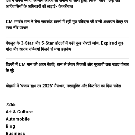
देश में सबसे ज्यादा अन्याय आदिवासी समाज के साथ हुआ, सिर्फ ‘‘आप’’ लड़ रही
आदिवासियों के अधिकारों की लड़ाई- केजरीवाल
CM भगवंत मान ने डेरा सचखंड बल्लां में श्री गुरु रविदास जी बाणी अध्ययन केंद्र पर
रखा नींव पत्थर
बेंगलुरु के 3-Star और 5-Star होटलों में बड़ी फूड सेफ्टी जांच, Expired दूध-
मांस और खराब सब्जियां मिलने से मचा हड़कंप
दिल्ली में CM मान की अहम बैठकें, धान से लेकर बिजली और गुरबाणी तक उठाए पंजाब
के मुद्दे
मोहाली में ‘पंजाब यूथ रन 2026’ मैराथन, नशामुक्ति और फिटनेस का दिया संदेश
7265
Art & Culture
Automobile
Blog
Business