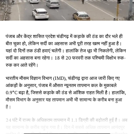
पंजाब और केंद्र शासित प्रदेश चंडीगढ़ में कड़ाके की ठंड का दौर भले ही
बीत चुका हो, लेकिन सर्दी का अहसास अभी पूरी तरह खत्म नहीं हुआ है।
यहां दो दिनों तक ठंडी हवाएं चलेंगी। हालांकि तेज धूप भी निकलेगी, लेकिन
सर्दी का अहसास बना रहेगा। 18 से 20 फरवरी तक पश्चिमी विक्षोभ रुक-
रुक कर आते रहेंगे।
भारतीय मौसम विज्ञान विभाग (IMD), चंडीगढ़ द्वारा आज जारी किए गए
आंकड़ों के अनुसार, पंजाब में औसत न्यूनतम तापमान कल के मुकाबले
0.9°C बढ़ा है, जिससे कड़ाके की ठंड से आंशिक राहत मिली है। हालांकि,
मौसम विभाग के अनुसार यह तापमान अभी भी सामान्य के करीब बना हुआ
है।
24 घंटे में राज्य के अधिकतम तापमान में 1.1 डिग्री की बढ़ोतरी हुई है। अब
यह सामान्य के करीब पहुंच गया है। दिन में सबसे अधिक तापमान आनंदपुर