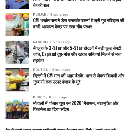
पंजाब और हरियाणा के कुछ स्थानों पर तेज सतही हवाएं चलने की संभावना
केजरीवाल
है।
PUNJAB
5 hours ago
CM भगवंत मान ने डेरा सचखंड बल्लां में श्री गुरु रविदास जी
RELATED TOPICS:
LATEST NEWS
PUNJAB
PUNJABNEWS
बाणी अध्ययन केंद्र पर रखा नींव पत्थर
WEATHERALERTPUNJAB
UP NEXT
NATIONAL
5 hours ago
गुरु रविदास के 650वें प्रकाश पर्व पर सालभर समागम:सीएम समेत
बेंगलुरु के 3-Star और 5-Star होटलों में बड़ी फूड सेफ्टी
पूरी कैबिनेट खुरालगढ़ में, संत समाज तय करेगा प्रोग्राम
जांच, Expired दूध-मांस और खराब सब्जियां मिलने से मचा
हड़कंप
DON'T MISS
श्री गुरु रविदास महाराज जी के उपदेश के अनुसार समानता वाले
POLITICS
6 hours ago
समाज की रचना के लिए Punjab सरकार प्रतिबद्ध: मुख्यमंत्री भगवंत
दिल्ली में CM मान की अहम बैठकें, धान से लेकर बिजली और
सिंह मान
गुरबाणी तक उठाए पंजाब के मुद्दे
PUBLIC
8 hours ago
मोहाली में ‘पंजाब यूथ रन 2026’ मैराथन, नशामुक्ति और
फिटनेस का दिया संदेश