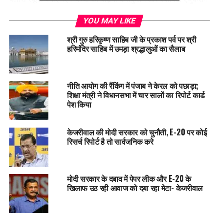
दी गई। अरविंद केजरीवाल एक शिक्षित राष्ट्र बनाने का सपना लेकर आगे
YOU MAY LIKE
बढ़े। वहीं, एक तरफ दूसरी शिक्षा व्यवस्था है जिसके तहत परीक्षा माफिया
जन्म लेता है जिसके तहत देश के लाखों बच्चों का भविष्य अंधकार की कगार
श्री गुरु हरिकृष्ण साहिब जी के प्रकाश पर्व पर श्री
पर खड़ा है।
हरिमंदिर साहिब में उमड़ा श्रद्धालुओं का सैलाब
राघव चड्ढा ने कहा कि हमारे देश में दो तरह के आईपीएल चल रहे हैं।
पहला, गेंद और बल्ले का खेल होता है जिसे इंडियन प्रीमियर लीग कहते हैं।
नीति आयोग की रैंकिंग में पंजाब ने केरल को पछाड़ा;
और दूसरा इंडियन पेपर लीक है जिसमें देश के लाखों युवाओं के भविष्य के
शिक्षा मंत्री ने विधानसभा में चार सालों का रिपोर्ट कार्ड
साथ खेल होता है। इसके तहत देख के छात्रों का भविष्य सुरक्षित करने के
पेश किया
बजाय उन्हें बर्बाद करने का काम किया गया। हम अपने देश के युवाओं को
अच्छी शिक्षा व्यवस्था नहीं दे पाए।
केजरीवाल की मोदी सरकार को चुनौती, E-20 पर कोई
रिसर्च रिपोर्ट है तो सार्वजनिक करे
RELATED TOPICS:
LATEST NEWS
POLITICS
PUNJAB
UP NEXT
मोदी सरकार के दबाव में पेपर लीक और E-20 के
बीबी जागीर कौर के खिलफ होगी FIR दर्ज़, हाई कोर्ट ने जारी किए
खिलाफ उठ रही आवाज को दबा रहा मेटा- केजरीवाल
आदेश
DON'T MISS
Barnala : अज्ञात लोगों ने निहंग सिंह को जान से मारा, घर में रहता