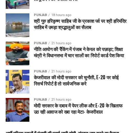
इस पहल से ग्रामीण समाज में
भरोसा
,
अधिकार और विकास
सुनिश्चित
होगा। “मेरा घर, मेरा मान” पंजाब सरकार की जनता को मजबूत बनाने की
एक ठोस कोशिश है।
PUNJAB
18 hours ago
श्री गुरु हरिकृष्ण साहिब जी के प्रकाश पर्व पर श्री हरिमंदिर
साहिब में उमड़ा श्रद्धालुओं का सैलाब
RELATED TOPICS:
AAPPUNJAB
DIGITALPROPERTYCARD
EMPOWERMENT
GRAMINVIKAS
LEGALOWNERSHIP
MERAGHARMERAMAAN
OWNERSHIPRIGHTS
PUNJAB
21 hours ago
PROPERTYRIGHTS
PUNJABGOVERNMENT
नीति आयोग की रैंकिंग में पंजाब ने केरल को पछाड़ा; शिक्षा
PUNJABINITIATIVES
PUNJABNEWS
REDLINELAND
मंत्री ने विधानसभा में चार सालों का रिपोर्ट कार्ड पेश किया
RURALDEVELOPMENT
SOCIALJUSTICE
UP NEXT
Punjab बना Global Investment Hub: international
PUNJAB
21 hours ago
केजरीवाल की मोदी सरकार को चुनौती, E-20 पर कोई
companies का बढ़ा भरोसा, youth को रोजगार और
रिसर्च रिपोर्ट है तो सार्वजनिक करे
entrepreneurs को नए मौके
DON'T MISS
Punjab बनेगा Industrial Hub, Youth को मिलेंगी नौकरियां! CM
PUNJAB
21 hours ago
मोदी सरकार के दबाव में पेपर लीक और E-20 के खिलाफ
Mann ने किया De Heus के नए Plant का Inauguration
उठ रही आवाज को दबा रहा मेटा- केजरीवाल