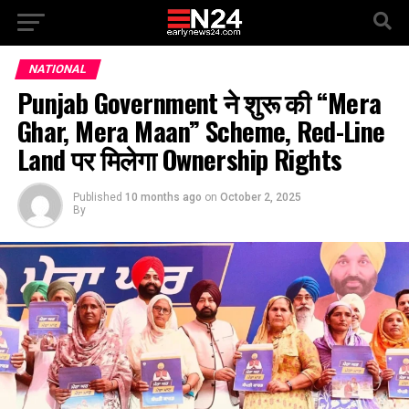
NATIONAL
Punjab Government ने शुरू की “Mera
Ghar, Mera Maan” Scheme, Red-Line
Land पर मिलेगा Ownership Rights
Published
10 months ago
on
October 2, 2025
By