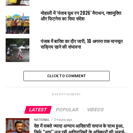
बख्शा नहीं जाएगा।
मोहाली में ‘पंजाब यूथ रन 2026’ मैराथन, नशामुक्ति
और फिटनेस का दिया संदेश
RELATED TOPICS:
LATEST NEWS
POLICE
PUNJAB
PUNJABNEWS
TRENDING
UP NEXT
पंजाब में बारिश का दौर जारी, 10 अगस्त तक मानसून
1 मई से बढ़ेंगी दूध की कीमतें, Milkfed Punjab ने ₹20 प्रति
सक्रिय रहने की संभावना
किलोग्राम फैट बढ़ाया
DON'T MISS
राष्ट्रपति द्रौपदी मुर्मू से अकेले मिलेंगे CM भगवंत सिंह मान, 5 मई को
होगी अहम मुलाकात
CLICK TO COMMENT
ADVERTISEMENT
LATEST
POPULAR
VIDEOS
NATIONAL
2 hours ago
देश में सबसे ज्यादा अन्याय आदिवासी समाज के साथ हुआ,
सिर्फ ‘‘आप’’ लड़ रही आदिवासियों के अधिकारों की लड़ाई-