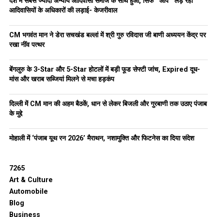
देश में सबसे ज्यादा अन्याय आदिवासी समाज के साथ हुआ, सिर्फ ‘‘आप’’ लड़ रही
आदिवासियों के अधिकारों की लड़ाई- केजरीवाल
CM भगवंत मान ने डेरा सचखंड बल्लां में श्री गुरु रविदास जी बाणी अध्ययन केंद्र पर
रखा नींव पत्थर
बेंगलुरु के 3-Star और 5-Star होटलों में बड़ी फूड सेफ्टी जांच, Expired दूध-
मांस और खराब सब्जियां मिलने से मचा हड़कंप
दिल्ली में CM मान की अहम बैठकें, धान से लेकर बिजली और गुरबाणी तक उठाए पंजाब
के मुद्दे
मोहाली में ‘पंजाब यूथ रन 2026’ मैराथन, नशामुक्ति और फिटनेस का दिया संदेश
7265
Art & Culture
Automobile
Blog
Business