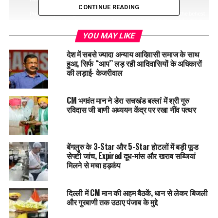
CONTINUE READING
YOU MAY LIKE
देश में सबसे ज्यादा अन्याय आदिवासी समाज के साथ
हुआ, सिर्फ ‘‘आप’’ लड़ रही आदिवासियों के अधिकारों
की लड़ाई- केजरीवाल
जांच एजेंसियों का मानना है कि यह नेटवर्क पंजाब में नशे की सप्लाई का एक
CM भगवंत मान ने डेरा सचखंड बल्लां में श्री गुरु
अहम हिस्सा हो सकता है, जो युवाओं को निशाना बना रहा था। आरोपी से
रविदास जी बाणी अध्ययन केंद्र पर रखा नींव पत्थर
पूछताछ के दौरान कई अहम खुलासे होने की उम्मीद है, जिससे इस नेटवर्क से
जुड़े अन्य लोगों की पहचान की जा सकेगी।
इस मामले में पुलिस ने NDPS एक्ट के तहत एफआईआर दर्ज कर ली है और
बेंगलुरु के 3-Star और 5-Star होटलों में बड़ी फूड
सेफ्टी जांच, Expired दूध-मांस और खराब सब्जियां
आगे की जांच तेज कर दी गई है। अधिकारियों का कहना है कि जल्द ही इस
मिलने से मचा हड़कंप
गिरोह के अन्य सदस्यों को भी गिरफ्तार किया जाएगा और पूरे नेटवर्क को जड़
से खत्म करने के लिए सख्त कार्रवाई की जाएगी।
दिल्ली में CM मान की अहम बैठकें, धान से लेकर बिजली
और गुरबाणी तक उठाए पंजाब के मुद्दे
पुलिस ने यह भी साफ किया है कि राज्य में नशा तस्करी के खिलाफ अभियान
लगातार जारी रहेगा और ऐसे अवैध कारोबार में शामिल किसी भी व्यक्ति को