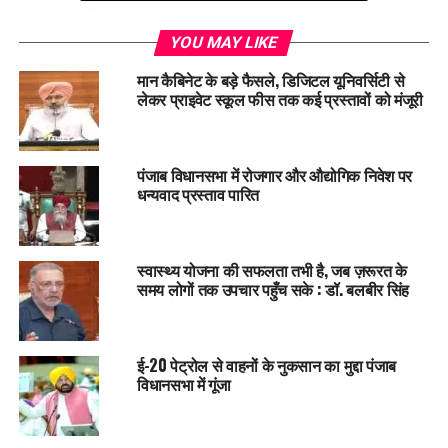
काम कर रहे हैं।
इस डिजिटल सिस्टम की वजह से भ्रष्टाचार कम हुआ है और सेवाएं तेजी से
YOU MAY LIKE
नागरिकों तक पहुँच रही हैं।
मान कैबिनेट के बड़े फैसले, डिजिटल यूनिवर्सिटी से
लेकर प्राइवेट स्कूल फीस तक कई प्रस्तावों को मंजूरी
जवाबदेही और प्रोत्साहन
राज्य सरकार ने अधिकारियों की जवाबदेही भी सुनिश्चित की है। जिन
अधिकारियों के पास कोई लंबित काम नहीं है, उन्हें पुरस्कृत किया जाएगा।
पंजाब विधानसभा में रोजगार और औद्योगिक निवेश पर
धन्यवाद प्रस्ताव पारित
वहीं, जो जानबूझकर काम में देरी करेंगे, उन्हें सख्त चेतावनी दी जाएगी। इस
तरह, प्रशासन में
discipline
और motivation
का संतुलन बना हुआ
है।
स्वास्थ्य योजना की सफलता तभी है, जब ज़रूरत के
समय लोगों तक उपचार पहुँच सके : डॉ. बलबीर सिंह
ऑनलाइन सेवाओं का आसान उपयोग
पंजाब सरकार अपने आधिकारिक सेवा पोर्टल
connect.punjab.gov.in
को और सरल और user-friendly बना
ई-20 पेट्रोल से वाहनों के नुकसान का मुद्दा पंजाब
रही है। अब चाहे कोई किसान गाँव में हो या छात्र शहर में, हर नागरिक
विधानसभा में गूंजा
आसानी से ऑनलाइन सेवाओं का लाभ ले सकता है, बिना लंबी यात्रा किए
या कतार में खड़े हुए।