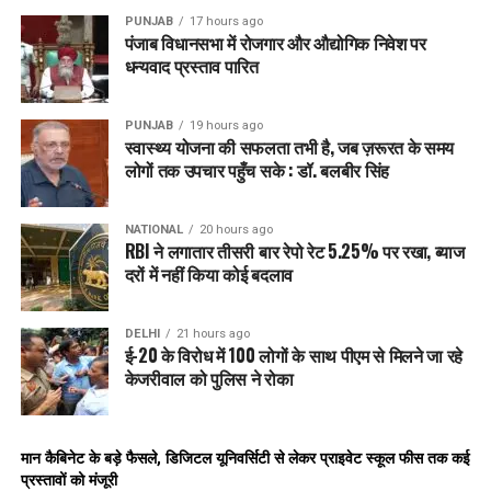
सेवा का स्तर बदल दिया है। पटवारी से पंचायत तक शासन का हर कदम
PUNJAB
17 hours ago
अब एक ही उद्देश्य पर केंद्रित है –
“
हर नागरिक को समय पर सेवा देना”
।
पंजाब विधानसभा में रोजगार और औद्योगिक निवेश पर
यह उपलब्धि पंजाब के लिए गर्व की बात है और पूरे देश के लिए प्रेरणा भी।
धन्यवाद प्रस्ताव पारित
RELATED TOPICS:
CITIZENFIRST
DIGITALGOVERNANCE
PUNJAB
19 hours ago
DIGITALINDIA
GOODGOVERNANCE
PATWARITOPANCHAYAT
स्वास्थ्य योजना की सफलता तभी है, जब ज़रूरत के समय
PUBLICSERVICES
PUNJAB
PUNJABGOVERNMENT
लोगों तक उपचार पहुँच सके : डॉ. बलबीर सिंह
SERVICEDELIVERY
TRANSPARENCY
UP NEXT
NATIONAL
20 hours ago
Chief Minister Bhagwant Mann ने की Law & Order पर
RBI ने लगातार तीसरी बार रेपो रेट 5.25% पर रखा, ब्याज
High-Level Meeting, दी सुरक्षा और नशा विरोधी कार्रवाई की
दरों में नहीं किया कोई बदलाव
Strict Instructions
DON'T MISS
DELHI
21 hours ago
Mann Government की सेहत में नई क्रांति! Punjab बना देश का
ई-20 के विरोध में 100 लोगों के साथ पीएम से मिलने जा रहे
पहला State जहाँ AI से होगी Cancer और Eye Screening
केजरीवाल को पुलिस ने रोका
मान कैबिनेट के बड़े फैसले, डिजिटल यूनिवर्सिटी से लेकर प्राइवेट स्कूल फीस तक कई
प्रस्तावों को मंजूरी