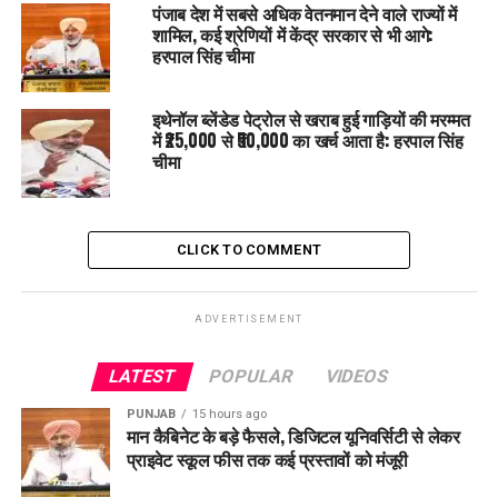
पंजाब देश में सबसे अधिक वेतनमान देने वाले राज्यों में
सामाजिक और नागरिक असर
शामिल, कई श्रेणियों में केंद्र सरकार से भी आगे:
हरपाल सिंह चीमा
नागरिक समय और पैसा दोनों बचा रहे हैं।
इथेनॉल ब्लेंडेड पेट्रोल से खराब हुई गाड़ियों की मरम्मत
रिश्वत और बिचौलियों की शिकायतें कम हुई हैं।
में ₹25,000 से ₹50,000 का खर्च आता है: हरपाल सिंह
किसान आसानी से संपत्ति रिकार्ड प्राप्त कर रहे हैं।
चीमा
छात्र प्रमाणपत्र समय पर पा रहे हैं।
परिवार बिना महीनों इंतजार किए सेवाएं ले रहे हैं।
CLICK TO COMMENT
सरकारी दफ्तर अब लोगों के लिए
service centers
बन गए हैं,
obstacles नहीं।
ADVERTISEMENT
रीयल-टाइम ट्रैकिंग
LATEST
POPULAR
VIDEOS
हर आवेदन अब
digital tracking system
से ट्रैक किया जा सकता
है। इससे प्रशासन और नागरिक के बीच भरोसा बढ़ा है। सरकारी सेवाएं
PUNJAB
15 hours ago
अब केवल कर्तव्य नहीं बल्कि नागरिक का
right
बन गई हैं।
मान कैबिनेट के बड़े फैसले, डिजिटल यूनिवर्सिटी से लेकर
प्राइवेट स्कूल फीस तक कई प्रस्तावों को मंजूरी
पंजाब ने तकनीक, अनुशासन और नागरिक-प्रथम नीतियों के मेल से लोक