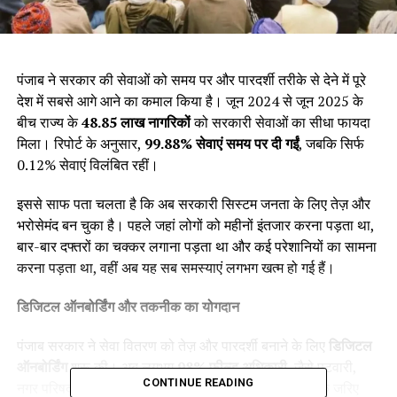
पंजाब ने सरकार की सेवाओं को समय पर और पारदर्शी तरीके से देने में पूरे
देश में सबसे आगे आने का कमाल किया है। जून 2024 से जून 2025 के
बीच राज्य के
48.85
लाख नागरिकों
को सरकारी सेवाओं का सीधा फायदा
मिला। रिपोर्ट के अनुसार,
99.88%
सेवाएं समय पर दी गईं
, जबकि सिर्फ
0.12% सेवाएं विलंबित रहीं।
इससे साफ पता चलता है कि अब सरकारी सिस्टम जनता के लिए तेज़ और
भरोसेमंद बन चुका है। पहले जहां लोगों को महीनों इंतजार करना पड़ता था,
बार-बार दफ्तरों का चक्कर लगाना पड़ता था और कई परेशानियों का सामना
करना पड़ता था, वहीं अब यह सब समस्याएं लगभग खत्म हो गई हैं।
डिजिटल ऑनबोर्डिंग और तकनीक का योगदान
पंजाब सरकार ने सेवा वितरण को तेज़ और पारदर्शी बनाने के लिए
डिजिटल
ऑनबोर्डिंग
शुरू की। अब लगभग
98%
फील्ड अधिकारी
, जैसे पटवारी,
CONTINUE READING
नगर परिषद कर्मचारी और अन्य, डिजिटल वेरिफिकेशन सिस्टम के जरिए