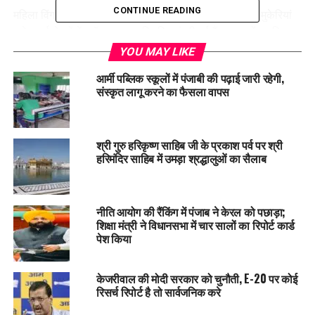
CONTINUE READING
महिला विंग में भी बड़े स्तर पर फेरबदल किया गया है। दसूहा और मुकेरियां
समेत कई क्षेत्रों में ब्लॉक स्तर पर नियुक्तियां की गई हैं। इन पदों पर नियुक्त
नेताओं को महिलाओं की भागीदारी बढ़ाने और संगठन को जमीनी स्तर पर
YOU MAY LIKE
मजबूत करने की जिम्मेदारी सौंपी गई है।
आर्मी पब्लिक स्कूलों में पंजाबी की पढ़ाई जारी रहेगी,
संस्कृत लागू करने का फैसला वापस
Aam Aadmi Party पंजाब ने सभी नवनियुक्त पदाधिकारियों को
शुभकामनाएं देते हुए उम्मीद जताई है कि वे पूरी निष्ठा और समर्पण के साथ
पार्टी की विचारधारा को आगे बढ़ाएंगे और जनता की सेवा में सक्रिय भूमिका
श्री गुरु हरिकृष्ण साहिब जी के प्रकाश पर्व पर श्री
निभाएंगे।
हरिमंदिर साहिब में उमड़ा श्रद्धालुओं का सैलाब
RELATED TOPICS:
AAP
LATEST NEWS
PUNJAB
PUNJABNEWS
TRENDING
नीति आयोग की रैंकिंग में पंजाब ने केरल को पछाड़ा;
शिक्षा मंत्री ने विधानसभा में चार सालों का रिपोर्ट कार्ड
UP NEXT
Punjab द्वारा नया कीर्तिमान स्थापित: शुरुआत से अब तक की सबसे
पेश किया
अधिक GST प्राप्ति, विकास दर में भारत में सबसे आगे: Harpal
Singh Cheema
केजरीवाल की मोदी सरकार को चुनौती, E-20 पर कोई
DON'T MISS
रिसर्च रिपोर्ट है तो सार्वजनिक करे
देश का पहला बैरियर-फ्री टोल प्लाज़ा शुरू, अब बिना रुके कटेगा