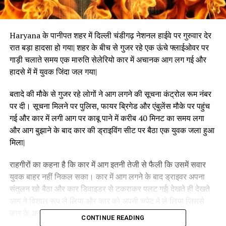
Haryana के पानीपत शहर में दिल्ली चंडीगढ़ नेशनल हाईवे पर गुरुवार देर
रात बड़ा हादसा हो गया| शहर के बीच से गुजर रहे एक ऊंचे फ्लाईओवर पर
गाड़ी चलाते समय एक मारुति सेलेरियो कार में अचानक आग लग गई और
हादसे में में युवक जिंदा जल गया|
बतादे की मौके से गुजर रहे लोगों ने आग लगने की सूचना कंट्रोल रूम नंबर
पर दी। सूचना मिलने पर पुलिस, फायर ब्रिगेड और एंबुलेंस मौके पर पहुंच
गई और कार में लगी आग पर काबू पाने में करीब 40 मिनट का समय लगा
और आग बुझाने के बाद कार की ड्राइविंग सीट पर बैठा एक युवक जला हुआ
मिला|
राहगीरों का कहना है कि कार में आग इतनी तेजी से फैली कि उसमें सवार
युवक बाहर नहीं निकल सका। कार में आग लगने के बाद ड्राइवर अपना
संतुलन खो बैठा और कार डिवाइडर से टकराकर पलट गई| देखते ही देखते
आग ने विशाल रूप ले लिया और कार को अपनी चपेट में ले लिया जिससे
कार के अन्दर बैठा शख्श जिंदा जल गया |
CONTINUE READING