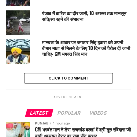
DON'T MISS
पंजाब-हरियाणा जल विवाद: पंजाब से बिना शर्त पानी छोड़ने की मांग,
पंजाब में बारिश का दौर जारी, 10 अगस्त तक मानसून
सक्रिय रहने की संभावना
CM सैनी बोले- ‘हमारा रास्ता ट्कराव का नहीं सहयोग का है’
मानवता के आधार पर जगतार सिंह हवारा को अपनी
बीमार माता से मिलने के लिए 10 दिन की पैरोल दी जानी
चाहिए- CM भगवंत सिंह मान
CLICK TO COMMENT
ADVERTISEMENT
LATEST
POPULAR
VIDEOS
PUNJAB
1 hour ago
CM भगवंत मान ने डेरा सचखंड बल्लां में श्री गुरु रविदास जी
बाणी अध्ययन केंद्र पर रखा नींव पत्थर