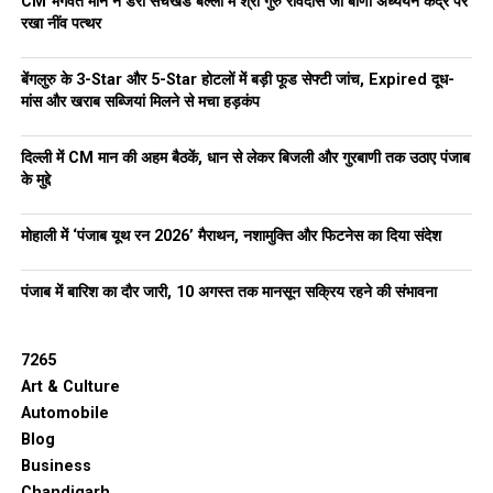
CM भगवंत मान ने डेरा सचखंड बल्लां में श्री गुरु रविदास जी बाणी अध्ययन केंद्र पर
रखा नींव पत्थर
बेंगलुरु के 3-Star और 5-Star होटलों में बड़ी फूड सेफ्टी जांच, Expired दूध-
मांस और खराब सब्जियां मिलने से मचा हड़कंप
दिल्ली में CM मान की अहम बैठकें, धान से लेकर बिजली और गुरबाणी तक उठाए पंजाब
के मुद्दे
मोहाली में ‘पंजाब यूथ रन 2026’ मैराथन, नशामुक्ति और फिटनेस का दिया संदेश
पंजाब में बारिश का दौर जारी, 10 अगस्त तक मानसून सक्रिय रहने की संभावना
7265
Art & Culture
Automobile
Blog
Business
Chandigarh