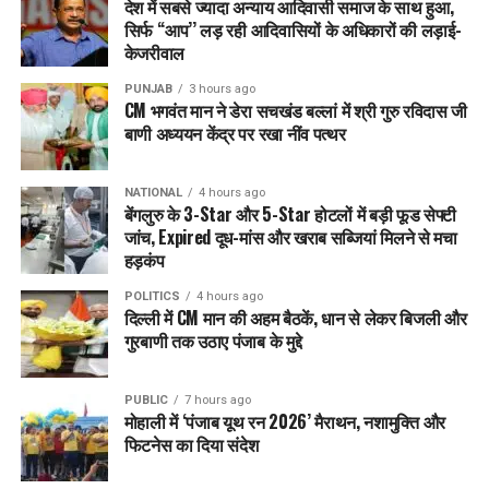
देश में सबसे ज्यादा अन्याय आदिवासी समाज के साथ हुआ,
उन्होंने कहा, “कल तक, हम इस धारणा में थे कि हमें फंसाया जा रहा है,
सिर्फ ‘‘आप’’ लड़ रही आदिवासियों के अधिकारों की लड़ाई-
लेकिन उच्च न्यायालय के फैसले के बाद, ऐसा लगता है कि हमारी ओर से
केजरीवाल
कुछ गड़बड़ है।
PUNJAB
3 hours ago
उन्होंने कहा, “जंतर मंतर से अरविंद केजरीवाल ने कहा था कि राजनीति
CM भगवंत मान ने डेरा सचखंड बल्लां में श्री गुरु रविदास जी
बाणी अध्ययन केंद्र पर रखा नींव पत्थर
बदलने के बाद देश बदल जाएगा। पटेल नगर निर्वाचन क्षेत्र के विधायक
आनंद ने कहा कि राजनीति नहीं बदली है, लेकिन राजनेता बदल गए हैं।
NATIONAL
4 hours ago
इस कहानी को Early News24 द्वारा संपादित नहीं किया गया है और इसे
बेंगलुरु के 3-Star और 5-Star होटलों में बड़ी फूड सेफ्टी
एक सिंडिकेटेड फ़ीड से प्रकाशित किया गया है।
जांच, Expired दूध-मांस और खराब सब्जियां मिलने से मचा
हड़कंप
RELATED TOPICS:
AAP
DELHI
POLITICS
POLITICS
4 hours ago
दिल्ली में CM मान की अहम बैठकें, धान से लेकर बिजली और
UP NEXT
गुरबाणी तक उठाए पंजाब के मुद्दे
PM Narinder Modi top 7 gamers से मिले, Gamer से पूछा
गुजरात में ये बीमारी कैसे पहुंची
PUBLIC
7 hours ago
DON'T MISS
मोहाली में ‘पंजाब यूथ रन 2026’ मैराथन, नशामुक्ति और
Delhi CM Kejriwal को High Court से झटका, Arrest को चुनौती
फिटनेस का दिया संदेश
देने वाली Petition खारिज