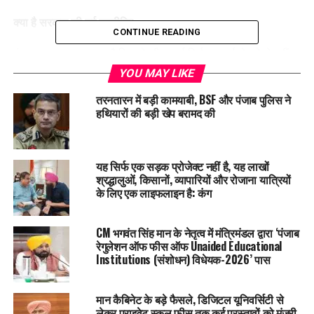
क्या है सरकार की नई रणनीति
?
CONTINUE READING
पंजाब सरकार का मानना है कि नशे की लड़ाई सिर्फ सप्लाई रोकने से नहीं
जीती जा सकती। असली जीत तब होगी जब
नशे की मांग कम होगी
और लोग
YOU MAY LIKE
खुद नशे से दूर रहने लगेंगे।
तरनतारन में बड़ी कामयाबी, BSF और पंजाब पुलिस ने
इसी सोच से यह फेलोशिप शुरू की गई है।
हथियारों की बड़ी खेप बरामद की
इन प्रशिक्षित फेलो का काम होगा:
यह सिर्फ एक सड़क प्रोजेक्ट नहीं है, यह लाखों
स्कूलों में जाकर बच्चों को नशे के खतरे बताना
श्रद्धालुओं, किसानों, व्यापारियों और रोजाना यात्रियों
के लिए एक लाइफलाइन है: कंग
कॉलेजों में युवाओं को awareness देना
आंगनवाड़ी केंद्रों में महिलाओं और माताओं को नशे की पहचान और
CM भगवंत सिंह मान के नेतृत्व में मंत्रिमंडल द्वारा ‘पंजाब
रोकथाम सिखाना
रेगुलेशन ऑफ फीस ऑफ Unaided Educational
गांव-गांव जाकर नशे के पीड़ित लोगों की पहचान करना
Institutions (संशोधन) विधेयक-2026’ पास
उन्हें counselling देना और rehab centers से जोड़ना
मान कैबिनेट के बड़े फैसले, डिजिटल यूनिवर्सिटी से
हर जिले में नशे की समस्या का “real ground report” तैयार
लेकर प्राइवेट स्कूल फीस तक कई प्रस्तावों को मंजूरी