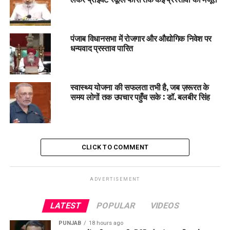
करना
DiTSU (District Task Force on Substance Use) के
साथ मिलकर समाधान बनाना
पंजाब विधानसभा में रोजगार और औद्योगिक निवेश पर
धन्यवाद प्रस्ताव पारित
ये फेलो सिर्फ किताबों से नहीं सीखेंगे, बल्कि
मैदान में उतरकर काम करेंगे
,
ताकि असली बदलाव आ सके।
स्वास्थ्य योजना की सफलता तभी है, जब ज़रूरत के
समय लोगों तक उपचार पहुँच सके : डॉ. बलबीर सिंह
CLICK TO COMMENT
ADVERTISEMENT
LATEST
POPULAR
VIDEOS
कौन बन सकता है फेलो
? (Eligibility)
PUNJAB
18 hours ago