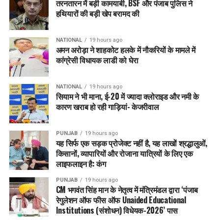
तरनतारन में बड़ी कामयाबी, BSF और पंजाब पुलिस ने
पंजाब सरकार ने इस फेलोशिप के लिए कुछ साफ नियम बनाए हैं:
हथियारों की बड़ी खेप बरामद की
मनोविज्ञान (Psychology) या सामाजिक कार्य (Social Work)
NATIONAL
19 hours ago
में Post Graduation
अमन अरोड़ा ने शाहकोट हलके में नौकरियों के मामले में
कांग्रेसी विधायक लाडी को घेरा
नशामुक्ति या मानसिक स्वास्थ्य के क्षेत्र में कम से कम 2 साल का
अनुभव
NATIONAL
19 hours ago
अधिकतम आयु:
32
साल
सियाम ने भी माना, ई-20 में ज्यादा क्लोराइड और नमी के
कारण खराब हो रही गाड़ियां- केजरीवाल
समाज सेवा के प्रति गहरी रुचि और जिम्मेदारी
सरकार चाहती है कि ऐसे ही ऊर्जावान युवा इस मिशन का हिस्सा बनें जो इसे
PUNJAB
19 hours ago
सिर्फ नौकरी नहीं,
एक मिशन
की तरह करें।
यह सिर्फ एक सड़क प्रोजेक्ट नहीं है, यह लाखों श्रद्धालुओं,
किसानों, व्यापारियों और रोजाना यात्रियों के लिए एक
क्यों है यह योजना खास
?
लाइफलाइन है: कंग
PUNJAB
19 hours ago
नशे की समस्या को पंजाब में कई बार छिपाने की कोशिश हुई, लेकिन भगवंत
CM भगवंत सिंह मान के नेतृत्व में मंत्रिमंडल द्वारा ‘पंजाब
मान सरकार ने इसे खुले तौर पर स्वीकार कर उससे लड़ने की दिशा में कदम
रेगुलेशन ऑफ फीस ऑफ Unaided Educational
उठाए हैं। विशेषज्ञों का भी मानना है कि यह कार्यक्रम पूरे देश के लिए एक
Institutions (संशोधन) विधेयक-2026’ पास
model बन सकता है।