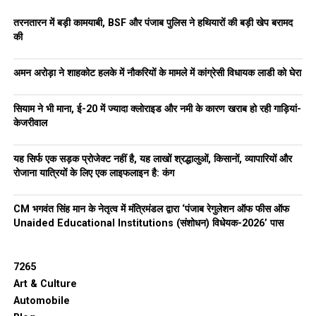
तरनतारन में बड़ी कामयाबी, BSF और पंजाब पुलिस ने हथियारों की बड़ी खेप बरामद
पंजाब ने पहले ही सैकड़ों नशा तस्करों को जेल भेजा है
की
नए rehab centers खोले हैं
अमन अरोड़ा ने शाहकोट हलके में नौकरियों के मामले में कांग्रेसी विधायक लाडी को घेरा
हजारों युवाओं का मुफ्त इलाज कराया है
लेकिन सरकार मानती है कि यह काफी नहीं है।
सियाम ने भी माना, ई-20 में ज्यादा क्लोराइड और नमी के कारण खराब हो रही गाड़ियां-
अब जरूरत है
एक ऐसी टीम की जो जनता के बीच जाकर बदलाव लाए
।
केजरीवाल
कब और कैसे करें आवेदन
?
यह सिर्फ एक सड़क प्रोजेक्ट नहीं है, यह लाखों श्रद्धालुओं, किसानों, व्यापारियों और
रोजाना यात्रियों के लिए एक लाइफलाइन है: कंग
जो युवा इस मिशन का हिस्सा बनना चाहते हैं, वे
7
दिसंबर
2025
तक
आवेदन कर सकते हैं।
CM भगवंत सिंह मान के नेतृत्व में मंत्रिमंडल द्वारा ‘पंजाब रेगुलेशन ऑफ फीस ऑफ
Unaided Educational Institutions (संशोधन) विधेयक-2026’ पास
आवेदन लिंक:
https://tiss.ac.in/lmhp
चयन प्रक्रिया होगी:
7265
Art & Culture
लिखित परीक्षा
Automobile