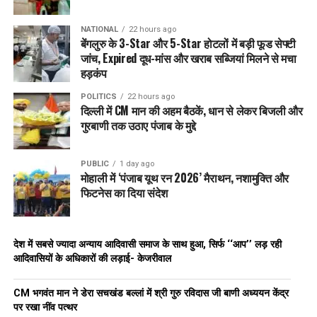
NATIONAL
22 hours ago
बेंगलुरु के 3-Star और 5-Star होटलों में बड़ी फूड सेफ्टी
जांच, Expired दूध-मांस और खराब सब्जियां मिलने से मचा
हड़कंप
POLITICS
22 hours ago
दिल्ली में CM मान की अहम बैठकें, धान से लेकर बिजली और
गुरबाणी तक उठाए पंजाब के मुद्दे
PUBLIC
1 day ago
मोहाली में ‘पंजाब यूथ रन 2026’ मैराथन, नशामुक्ति और
फिटनेस का दिया संदेश
देश में सबसे ज्यादा अन्याय आदिवासी समाज के साथ हुआ, सिर्फ ‘‘आप’’ लड़ रही
आदिवासियों के अधिकारों की लड़ाई- केजरीवाल
CM भगवंत मान ने डेरा सचखंड बल्लां में श्री गुरु रविदास जी बाणी अध्ययन केंद्र
पर रखा नींव पत्थर