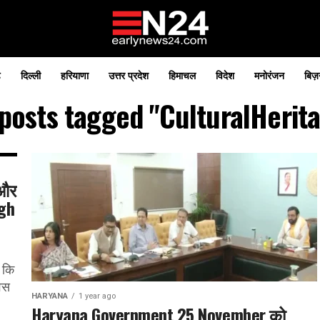
़
दिल्ली
हरियाणा
उत्तर प्रदेश
हिमाचल
विदेश
मनोरंजन
बिज़
 posts tagged "CulturalHerit
 और
egh
ा कि
िवस
HARYANA
1 year ago
Haryana Government 25 November को