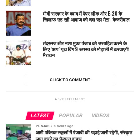
दिसंबर 2025 को गजट नोटिफिकेशन जारी कर हाइड्रो प्रोजेक्ट्स पर
2% भूमि मालिया सेस लागू कर दिया। नोटिफिकेशन के बाद हिमाचल
मोदी सरकार के दबाव में पेपर लीक और E-20 के
सरकार ने सभी हिस्सेदार राज्यों से आपत्तियां भी मांगी थीं।
खिलाफ उठ रही आवाज को दबा रहा मेटा- केजरीवाल
पंजाब सरकार की आपत्तियां
तंदरुस्त और नशा मुक्त पंजाब को उप्ताहित करने के
हाइड्रो पावर प्रोजेक्ट्स व्यवसायिक नहीं बल्कि जनहित
लिए ‘आप’ यूथ विंग 9 अगस्त को मोहाली में करवाएगी
परियोजनाएं हैं
मैराथन
भूमि अधिग्रहण के समय पूरा मुआवजा पहले ही दिया जा चुका है
भूमि मालिया सेस सिर्फ जमीन की कीमत पर लगाया जाना चाहिए, न
CLICK TO COMMENT
कि पूरे प्रोजेक्ट की लागत पर
पंजाब ने इसे संघीय ढांचे और राज्यों के अधिकारों के खिलाफ भी
बताया है।
ADVERTISEMENT
LATEST
POPULAR
VIDEOS
BBMB के तीन बड़े प्रोजेक्ट्स पर सबसे ज्यादा असर
PUNJAB
5 hours ago
आर्मी पब्लिक स्कूलों में पंजाबी की पढ़ाई जारी रहेगी, संस्कृत
हिमाचल सरकार के नोटिफिकेशन के अनुसार:
लागू करने का फैसला वापस