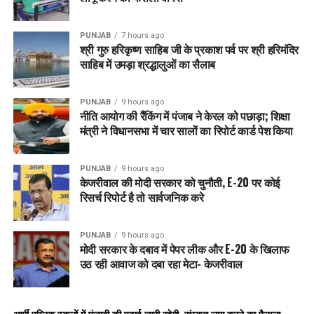
भाखड़ा डैम (परियोजना लागत 11,372 करोड़ रुपए), 227.45
PUNJAB
7 hours ago
करोड़ रुपए सालाना सेस
श्री गुरु हरिकृष्ण साहिब जी के प्रकाश पर्व पर श्री हरिमंदिर
साहिब में उमड़ा श्रद्धालुओं का सैलाब
पोंग डैम (लागत 2,938.32 करोड़ रुपए), 58.76 करोड़ रुपए
सालाना
PUNJAB
9 hours ago
ब्यास-सतलुज लिंक प्रोजेक्ट (लागत 7,345.8 करोड़ रुपए)
नीति आयोग की रैंकिंग में पंजाब ने केरल को पछाड़ा; शिक्षा
146.91 करोड़ रुपए सालाना
मंत्री ने विधानसभा में चार सालों का रिपोर्ट कार्ड पेश किया
इन तीनों पर कुल 433.13 करोड़ रुपए सालाना का भार पड़ेगा।
PUNJAB
9 hours ago
केजरीवाल की मोदी सरकार को चुनौती, E-20 पर कोई
रिसर्च रिपोर्ट है तो सार्वजनिक करे
शानन हाइडल प्रोजेक्ट पर भी अलग बोझ
इसके अलावा पंजाब पावरकॉम के शानन हाइडल प्रोजेक्ट पर भी 16.32
PUNJAB
9 hours ago
मोदी सरकार के दबाव में पेपर लीक और E-20 के खिलाफ
करोड़ रुपए सालाना का अतिरिक्त वित्तीय बोझ डाला गया है। वहीं अब
उठ रही आवाज को दबा रहा मेटा- केजरीवाल
BBMB और प्रभावित राज्य इस मामले को लेकर कानूनी और संवैधानिक
विकल्पों पर विचार कर रहे हैं। आने वाले दिनों में यह मुद्दा केंद्र सरकार और
अदालत तक फिर पहुंच सकता है।