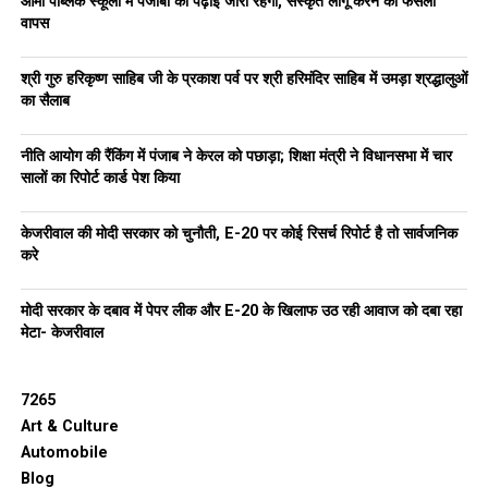
आर्मी पब्लिक स्कूलों में पंजाबी की पढ़ाई जारी रहेगी, संस्कृत लागू करने का फैसला
वापस
RELATED TOPICS:
HIMACHAL PRADESH
LATEST NEWS
PUNJABNEWS
TRENDING
श्री गुरु हरिकृष्ण साहिब जी के प्रकाश पर्व पर श्री हरिमंदिर साहिब में उमड़ा श्रद्धालुओं
UP NEXT
का सैलाब
पंजाब में जल्द ही 3,100 खेल के मैदान होंगे क्योंकि पंजाब सरकार
राज्य में स्पोर्ट्स कल्चर को बड़ा बढ़ावा दे रही है: हरजोत सिंह बैंस
नीति आयोग की रैंकिंग में पंजाब ने केरल को पछाड़ा; शिक्षा मंत्री ने विधानसभा में चार
DON'T MISS
सालों का रिपोर्ट कार्ड पेश किया
APP ने गैर-कानूनी नए सेस को लेकर कांग्रेस की आलोचना की,
पंजाब पर बोझ डालने और उसे लूटने की किसी भी कोशिश के खिलाफ
केजरीवाल की मोदी सरकार को चुनौती, E-20 पर कोई रिसर्च रिपोर्ट है तो सार्वजनिक
लड़ने का लिया प्रण
करे
मोदी सरकार के दबाव में पेपर लीक और E-20 के खिलाफ उठ रही आवाज को दबा रहा
मेटा- केजरीवाल
7265
Art & Culture
Automobile
Blog