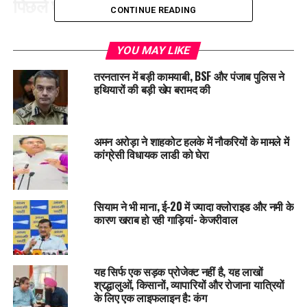
पिछले घटनाक्रम
CONTINUE READING
इससे पहले, नवंबर 2024 में, चंडीगढ़ के सहायक प्रोफेसर पंडितराव ने
दिलजीत दोसांझ के खिलाफ शिकायत दर्ज की थी। तेलंगाना के जिला बाल
YOU MAY LIKE
कल्याण अधिकारी ने भी यह शिकायत की थी कि मंच पर बच्चों का उपयोग
तरनतारन में बड़ी कामयाबी, BSF और पंजाब पुलिस ने
कर शराब, ड्रग्स और हिंसा को बढ़ावा देने वाले गाने गाए जा रहे हैं।
हथियारों की बड़ी खेप बरामद की
Diljit Dosnajh ने इन शिकायतों का पालन करते हुए मंच पर बच्चों का
इस्तेमाल बंद कर दिया। हालांकि, उन्होंने ‘पटियाला पेग’, ‘5 तारा थेके’ और
अमन अरोड़ा ने शाहकोट हलके में नौकरियों के मामले में
‘केस’ जैसे गाने गाए, लेकिन उनके बोल तोड़-मरोड़कर पेश किए।
कांग्रेसी विधायक लाडी को घेरा
पंडितराव ने गायक करण औजला के खिलाफ भी शिकायत दर्ज की थी,
जिसमें शराब, हथियार और हिंसा को बढ़ावा देने वाले गानों पर आपत्ति जताई
सियाम ने भी माना, ई-20 में ज्यादा क्लोराइड और नमी के
गई। करण औजला ने 7 दिसंबर 2024 को यह गाने नहीं गाए, जिससे
कारण खराब हो रही गाड़ियां- केजरीवाल
पंडितराव को संतोष हुआ।
RELATED TOPICS:
LATEST NEWS
PUNJAB
TRENDING
यह सिर्फ एक सड़क प्रोजेक्ट नहीं है, यह लाखों
श्रद्धालुओं, किसानों, व्यापारियों और रोजाना यात्रियों
UP NEXT
के लिए एक लाइफलाइन है: कंग
Punjab-चंडीगढ़ में सर्द हवाओं का असर तेज, शीतलहर का प्रकोप