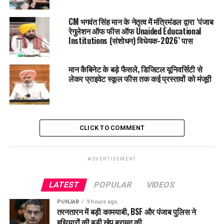
बढ़ा
CM भगवंत सिंह मान के नेतृत्व में मंत्रिमंडल द्वारा ‘पंजाब
DON'T MISS
रेगुलेशन ऑफ फीस ऑफ Unaided Educational
Laharagaga में जल संसाधन विभाग की कार्रवाई, अवैध कब्जा हटाने
Institutions (संशोधन) विधेयक-2026’ पास
के दौरान तनाव
मान कैबिनेट के बड़े फैसले, डिजिटल यूनिवर्सिटी से
लेकर प्राइवेट स्कूल फीस तक कई प्रस्तावों को मंजूरी
CLICK TO COMMENT
ADVERTISEMENT
LATEST
POPULAR
VIDEOS
PUNJAB
9 hours ago
तरनतारन में बड़ी कामयाबी, BSF और पंजाब पुलिस ने
हथियारों की बड़ी खेप बरामद की