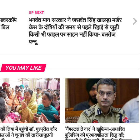
UP NEXT
 पावरकॉम
भगवंत मान सरकार ने जसवंत सिंह खालड़ा मर्डर
ी बिल
केस के दोषियों की समय से पहले रिहाई से जुड़ी
किसी भी फाइल पर साइन नहीं किया- बलतेज
पन्नू
YOU MAY LIKE
की तियां में पहुंचीं डॉ. गुरप्रीत कौर
‘गैंगस्टरां ते वार’ ने ख़ुफ़िया-आधारित
िलाओं ने चुनाव की तारीख पूछनी
पुलिसिंग की प्रभावशीलता सिद्ध की;