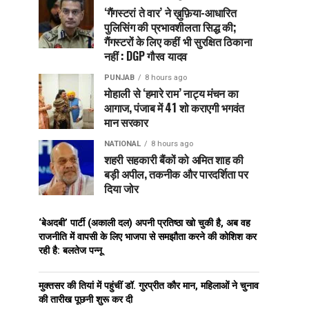
‘गैंगस्टरां ते वार’ ने ख़ुफ़िया-आधारित
पुलिसिंग की प्रभावशीलता सिद्ध की;
गैंगस्टरों के लिए कहीं भी सुरक्षित ठिकाना
नहीं : DGP गौरव यादव
PUNJAB
8 hours ago
मोहाली से ‘हमारे राम’ नाट्य मंचन का
आगाज, पंजाब में 41 शो कराएगी भगवंत
मान सरकार
NATIONAL
8 hours ago
शहरी सहकारी बैंकों को अमित शाह की
बड़ी अपील, तकनीक और पारदर्शिता पर
दिया जोर
‘बेअदबी’ पार्टी (अकाली दल) अपनी प्रतिष्ठा खो चुकी है, अब वह
राजनीति में वापसी के लिए भाजपा से समझौता करने की कोशिश कर
रही है: बलतेज पन्नू
मुक्तसर की तियां में पहुंचीं डॉ. गुरप्रीत कौर मान, महिलाओं ने चुनाव
की तारीख पूछनी शुरू कर दी