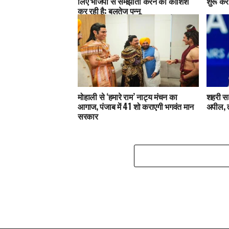
लिए भाजपा से समझौता करने की कोशिश
शुरू कर
कर रही है: बलतेज पन्नू
मोहाली से ‘हमारे राम’ नाट्य मंचन का
शहरी सह
आगाज, पंजाब में 41 शो कराएगी भगवंत मान
अपील, 
सरकार