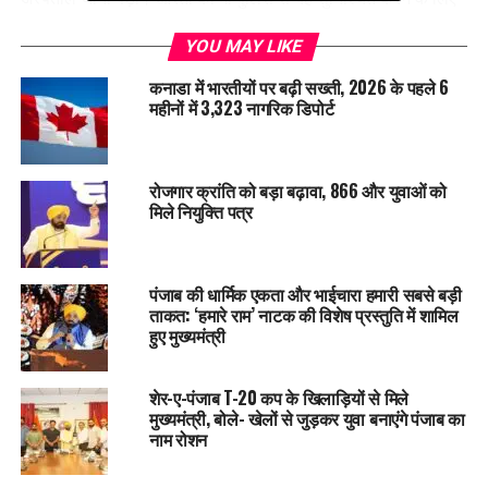
कह रही है कि उसके पति को इतनी क्रूरता के लिए सज़ा मिले।
YOU MAY LIKE
RELATED TOPICS:
CRIME NEWS
LATEST NEWS
POLICE
कनाडा में भारतीयों पर बढ़ी सख्ती, 2026 के पहले 6
TRENDING
महीनों में 3,323 नागरिक डिपोर्ट
UP NEXT
Vegetables के रेट ने आम लोगों की जेब पर डाला असर, देखिए
किस सब्जी का कितना हुआ रेट
रोजगार क्रांति को बड़ा बढ़ावा, 866 और युवाओं को
मिले नियुक्ति पत्र
DON'T MISS
Punjab सरकार ने किसानों के लिए कर्ज माफी योजना तैयार करने का
विचार किया
पंजाब की धार्मिक एकता और भाईचारा हमारी सबसे बड़ी
ताकत: ‘हमारे राम’ नाटक की विशेष प्रस्तुति में शामिल
हुए मुख्यमंत्री
शेर-ए-पंजाब T-20 कप के खिलाड़ियों से मिले
मुख्यमंत्री, बोले- खेलों से जुड़कर युवा बनाएंगे पंजाब का
नाम रोशन