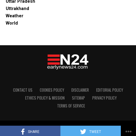
Uttar Pradesh
Uttrakhand
Weather
World
CONTACT US
COOKIES POLICY
DISCLAIMER
EDITORIAL POLICY
ETHICS POLICY & MISSION
SITEMAP
PRIVACY POLICY
TERMS OF SERVICE
Copyright © 2024 Early News24
SHARE
TWEET