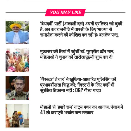
से गिर गया था और आज पार्टी के मेहनती नेताओं के ‘आप’ में शामिल होने से
इलाके में पार्टी का बेस और मज़बूत हुआ है। ‘आप’ में शामिल हुए सभी नेताओं
YOU MAY LIKE
ने मुख्यमंत्री भगवंत सिंह मान का भी शुक्रिया अदा किया और कहा कि वे
‘बेअदबी’ पार्टी (अकाली दल) अपनी प्रतिष्ठा खो चुकी
पार्टी की मज़बूती के लिए दिन-रात काम करेंगे।
है, अब वह राजनीति में वापसी के लिए भाजपा से
समझौता करने की कोशिश कर रही है: बलतेज पन्नू
RELATED TOPICS:
LATEST NEWS
PUNJAB
PUNJABNEWS
TRENDING
मुक्तसर की तियां में पहुंचीं डॉ. गुरप्रीत कौर मान,
महिलाओं ने चुनाव की तारीख पूछनी शुरू कर दी
UP NEXT
“पंजाब में किसी भी योग्य नागरिक की वोट नहीं कटने दी जाएगी”, SIR
को लेकर CM भगवंत मान का बड़ा बयान
‘गैंगस्टरां ते वार’ ने ख़ुफ़िया-आधारित पुलिसिंग की
DON'T MISS
CM भगवंत मान ने 72 शिक्षकों को फिनलैंड के लिए किया रवाना
प्रभावशीलता सिद्ध की; गैंगस्टरों के लिए कहीं भी
सुरक्षित ठिकाना नहीं : DGP गौरव यादव
मोहाली से ‘हमारे राम’ नाट्य मंचन का आगाज, पंजाब में
41 शो कराएगी भगवंत मान सरकार