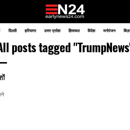
़
दिल्ली
हरियाणा
उत्तर प्रदेश
हिमाचल
विदेश
मनोरंजन
बिज़
All posts tagged "TrumpNews
ों
ने