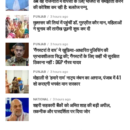
अब वह राजनीति में वापसी के लिए भाजपा से समझौता करने
की कोशिश कर रही है: बलतेज पन्नू
PUNJAB
3 hours ago
मुक्तसर की तियां में पहुंचीं डॉ. गुरप्रीत कौर मान, महिलाओं
ने चुनाव की तारीख पूछनी शुरू कर दी
PUNJAB
3 hours ago
‘गैंगस्टरां ते वार’ ने ख़ुफ़िया-आधारित पुलिसिंग की
प्रभावशीलता सिद्ध की; गैंगस्टरों के लिए कहीं भी सुरक्षित
ठिकाना नहीं : DGP गौरव यादव
PUNJAB
3 hours ago
मोहाली से ‘हमारे राम’ नाट्य मंचन का आगाज, पंजाब में 41
शो कराएगी भगवंत मान सरकार
NATIONAL
3 hours ago
शहरी सहकारी बैंकों को अमित शाह की बड़ी अपील,
तकनीक और पारदर्शिता पर दिया जोर