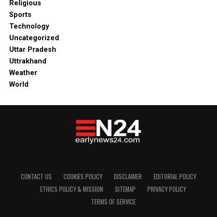
Religious
Sports
Technology
Uncategorized
Uttar Pradesh
Uttrakhand
Weather
World
CONTACT US
COOKIES POLICY
DISCLAIMER
EDITORIAL POLICY
ETHICS POLICY & MISSION
SITEMAP
PRIVACY POLICY
TERMS OF SERVICE