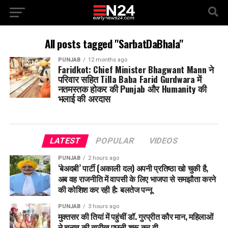
All posts tagged "SarbatDaBhala"
PUNJAB
12 months ago
Faridkot: Chief Minister Bhagwant Mann ने
परिवार सहित Tilla Baba Farid Gurdwara में
नतमस्तक होकर की Punjab और Humanity की
भलाई की अरदास
LATEST
POPULAR
VIDEOS
PUNJAB
2 hours ago
‘बेअदबी’ पार्टी (अकाली दल) अपनी प्रतिष्ठा खो चुकी है,
अब वह राजनीति में वापसी के लिए भाजपा से समझौता करने
की कोशिश कर रही है: बलतेज पन्नू
PUNJAB
3 hours ago
मुक्तसर की तियां में पहुंचीं डॉ. गुरप्रीत कौर मान, महिलाओं
ने चुनाव की तारीख पूछनी शुरू कर दी