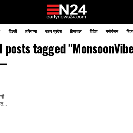
़
दिल्ली
हरियाणा
उत्तर प्रदेश
हिमाचल
विदेश
मनोरंजन
बिज़
ll posts tagged "MonsoonVibe
गों
त...