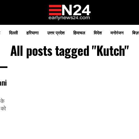
़
दिल्ली
हरियाणा
उत्तर प्रदेश
हिमाचल
विदेश
मनोरंजन
बिज़
All posts tagged "Kutch"
ani
 के
 को