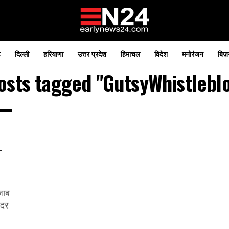
़
दिल्ली
हरियाणा
उत्तर प्रदेश
हिमाचल
विदेश
मनोरंजन
बिज़
posts tagged "GutsyWhistlebl
–
जाब
ंदर