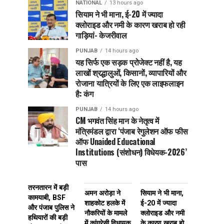
NATIONAL
13 hours ago
सियाम ने भी माना, ई-20 में ज्यादा
क्लोराइड और नमी के कारण खराब हो रही
गाड़ियां- केजरीवाल
PUNJAB
14 hours ago
यह सिर्फ एक सड़क प्रोजेक्ट नहीं है, यह
लाखों श्रद्धालुओं, किसानों, व्यापारियों और
रोजाना यात्रियों के लिए एक लाइफलाइन
है: कंग
PUNJAB
14 hours ago
CM भगवंत सिंह मान के नेतृत्व में
मंत्रिमंडल द्वारा ‘पंजाब रेगुलेशन ऑफ फीस
ऑफ Unaided Educational
Institutions (संशोधन) विधेयक-2026’
पास
तरनतारन में बड़ी
अमन अरोड़ा ने
सियाम ने भी माना,
कामयाबी, BSF
शाहकोट हलके में
ई-20 में ज्यादा
और पंजाब पुलिस ने
नौकरियों के मामले
क्लोराइड और नमी
हथियारों की बड़ी
में कांग्रेसी विधायक
के कारण खराब हो