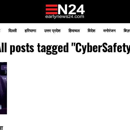
़
दिल्ली
हरियाणा
उत्तर प्रदेश
हिमाचल
विदेश
मनोरंजन
बिज़
ll posts tagged "CyberSafet
आ