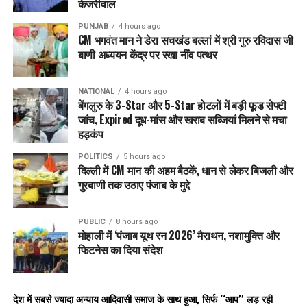
केजरीवाल
PUNJAB
4 hours ago
CM भगवंत मान ने डेरा सचखंड बल्लां में श्री गुरु रविदास जी
बाणी अध्ययन केंद्र पर रखा नींव पत्थर
NATIONAL
4 hours ago
बेंगलुरु के 3-Star और 5-Star होटलों में बड़ी फूड सेफ्टी
जांच, Expired दूध-मांस और खराब सब्जियां मिलने से मचा
हड़कंप
POLITICS
5 hours ago
दिल्ली में CM मान की अहम बैठकें, धान से लेकर बिजली और
गुरबाणी तक उठाए पंजाब के मुद्दे
PUBLIC
8 hours ago
मोहाली में ‘पंजाब यूथ रन 2026’ मैराथन, नशामुक्ति और
फिटनेस का दिया संदेश
देश में सबसे ज्यादा अन्याय आदिवासी समाज के साथ हुआ, सिर्फ ‘‘आप’’ लड़ रही