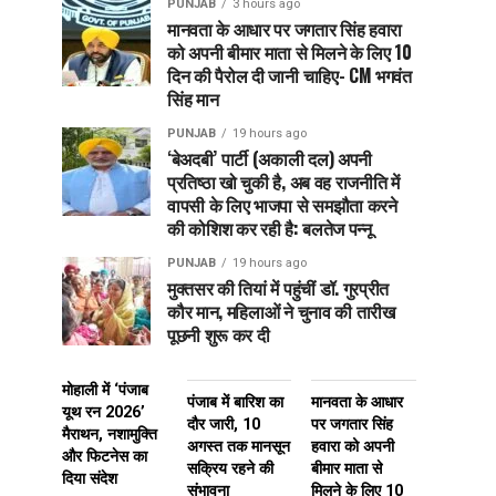
PUNJAB
3 hours ago
मानवता के आधार पर जगतार सिंह हवारा
को अपनी बीमार माता से मिलने के लिए 10
दिन की पैरोल दी जानी चाहिए- CM भगवंत
सिंह मान
PUNJAB
19 hours ago
‘बेअदबी’ पार्टी (अकाली दल) अपनी
प्रतिष्ठा खो चुकी है, अब वह राजनीति में
वापसी के लिए भाजपा से समझौता करने
की कोशिश कर रही है: बलतेज पन्नू
PUNJAB
19 hours ago
मुक्तसर की तियां में पहुंचीं डॉ. गुरप्रीत
कौर मान, महिलाओं ने चुनाव की तारीख
पूछनी शुरू कर दी
मोहाली में ‘पंजाब
पंजाब में बारिश का
मानवता के आधार
यूथ रन 2026’
दौर जारी, 10
पर जगतार सिंह
मैराथन, नशामुक्ति
अगस्त तक मानसून
हवारा को अपनी
और फिटनेस का
सक्रिय रहने की
बीमार माता से
दिया संदेश
संभावना
मिलने के लिए 10